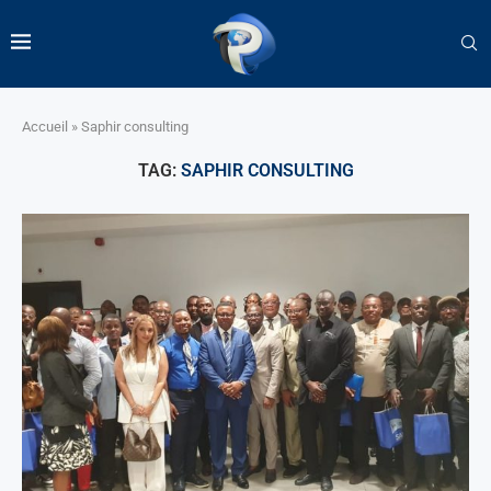
Accueil
»
Saphir consulting
TAG:
SAPHIR CONSULTING