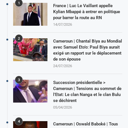
1
France | Luc Le Vaillant appelle
Kylian Mbappé à entrer en politique
pour barrer la route au RN
14/07/2026
2
Cameroun | Chantal Biya au Mondial
avec Samuel Eto’o: Paul Biya aurait
exigé un rapport sur le déplacement
de son épouse
24/07/2026
3
Succession présidentielle >
Cameroun | Tensions au sommet de
l’Etat: Le clan Nanga et le clan Bulu
se déchirent
05/04/2026
4
Cameroun | Oswald Baboké | Tous