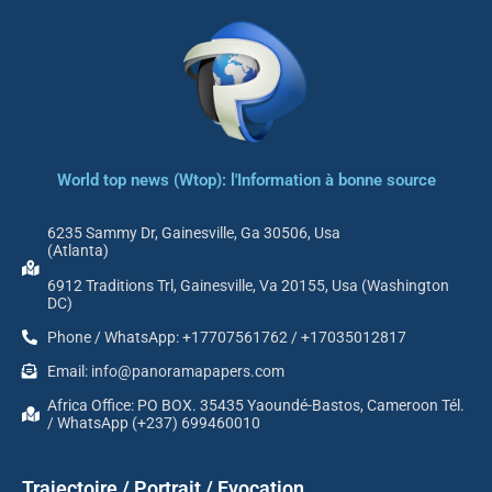
World top news (Wtop): l'Information à bonne source
6235 Sammy Dr, Gainesville, Ga 30506, Usa
(Atlanta)
6912 Traditions Trl, Gainesville, Va 20155, Usa (Washington
DC)
Phone / WhatsApp: +17707561762 / +17035012817
Email: info@panoramapapers.com
Africa Office: PO BOX. 35435 Yaoundé-Bastos, Cameroon Tél.
/ WhatsApp (+237) 699460010
Trajectoire / Portrait / Evocation