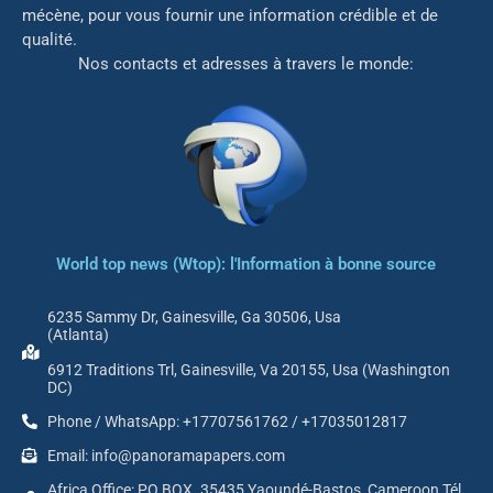
mé
cène, pour vous fournir une information crédible et de
qualité.
Nos contacts et adresses à travers le monde:
World top news (Wtop): l'Information à bonne source
6235 Sammy Dr, Gainesville, Ga 30506, Usa
(Atlanta)
6912 Traditions Trl, Gainesville, Va 20155, Usa (Washington
DC)
Phone / WhatsApp: +17707561762 / +17035012817
Email: info@panoramapapers.com
Africa Office: PO BOX. 35435 Yaoundé-Bastos, Cameroon Tél.