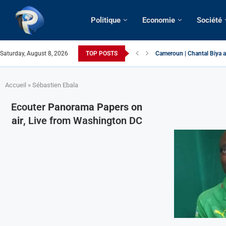
Politique
Economie
Société
Saturday, August 8, 2026
TOP POSTS
Cameroun | Chantal Biya a
Succession présidentielle 
Cameroun | Oswald Baboké 
France | Gangsterisme dipl
URGENT > Cameroun | Expu
États-Unis | Une infirmière
Exclusif > Cameroun | Révi
Cameroun | Liberté d’expre
Cameroun | Crise post-élec
Accueil
»
Sébastien Ebala
Ecouter
Panorama Papers on
air
, Live from Washington DC