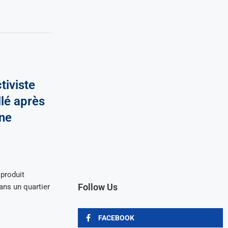
tiviste
llé après
une
 produit
Follow Us
ans un quartier
FACEBOOK