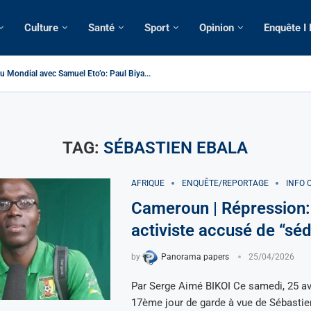
Culture
Santé
Sport
Opinion
Enquête I
u Mondial avec Samuel Eto’o: Paul Biya...
> Cameroun | Tensions au sommet de l’Etat: Le...
| Tous ses domiciles perquisitionnés dans le...
omatique: La saisie par Paris d’une cargaison destinée...
lsé de France: Longue Longue attendu par...
 camerounaise tuée par la chute d’un arbre...
sion constitutionnelle: Un vice-président aux pouvoirs étendus...
ssion: Le commissaire Vicent de Paul Meva aurait...
torale: Incertitudes sur le cas Anicet Ekane.
TAG:
SÉBASTIEN EBALA
AFRIQUE
ENQUÊTE/REPORTAGE
INFO 
Cameroun | Répression:
activiste accusé de “séd
by
Panorama papers
25/04/2026
Par Serge Aimé BIKOI Ce samedi, 25 avr
17ème jour de garde à vue de Sébastie