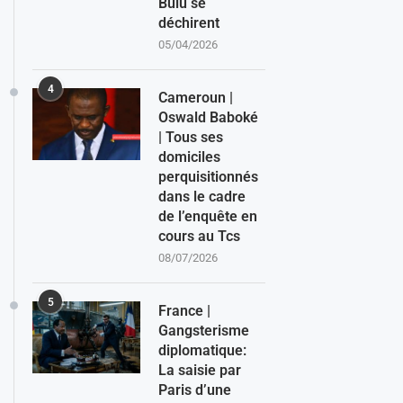
Bulu se
déchirent
05/04/2026
4
Cameroun |
Oswald Baboké
| Tous ses
domiciles
perquisitionnés
dans le cadre
de l’enquête en
cours au Tcs
08/07/2026
5
France |
Gangsterisme
diplomatique:
La saisie par
Paris d’une