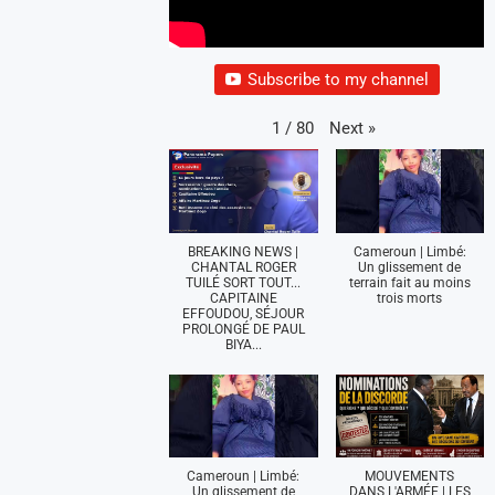
Subscribe to my channel
Next
»
1
/
80
BREAKING NEWS |
Cameroun | Limbé:
CHANTAL ROGER
Un glissement de
TUILÉ SORT TOUT...
terrain fait au moins
CAPITAINE
trois morts
EFFOUDOU, SÉJOUR
PROLONGÉ DE PAUL
BIYA...
Cameroun | Limbé:
MOUVEMENTS
Un glissement de
DANS L'ARMÉE | LES