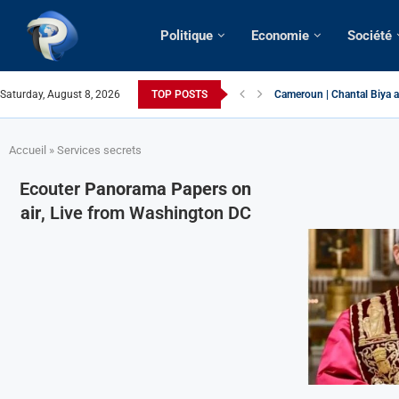
Politique
Economie
Société
Saturday, August 8, 2026
TOP POSTS
Succession présidentielle 
Cameroun | Oswald Baboké 
France | Gangsterisme dipl
URGENT > Cameroun | Expu
États-Unis | Une infirmière
Exclusif > Cameroun | Révi
Cameroun | Liberté d’expre
Cameroun | Crise post-élec
Accueil
»
Services secrets
Ecouter
Panorama Papers on
air
, Live from Washington DC