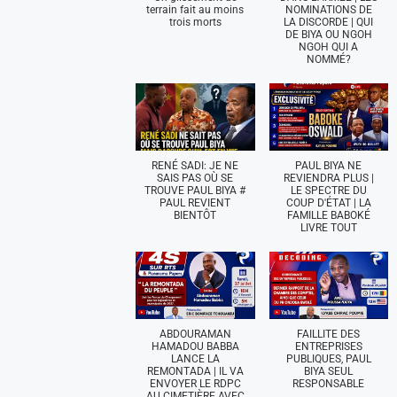
terrain fait au moins
NOMINATIONS DE
trois morts
LA DISCORDE | QUI
DE BIYA OU NGOH
NGOH QUI A
NOMMÉ?
RENÉ SADI: JE NE
PAUL BIYA NE
SAIS PAS OÙ SE
REVIENDRA PLUS |
TROUVE PAUL BIYA #
LE SPECTRE DU
PAUL REVIENT
COUP D'ÉTAT | LA
BIENTÔT
FAMILLE BABOKÉ
LIVRE TOUT
ABDOURAMAN
FAILLITE DES
HAMADOU BABBA
ENTREPRISES
LANCE LA
PUBLIQUES, PAUL
REMONTADA | IL VA
BIYA SEUL
ENVOYER LE RDPC
RESPONSABLE
AU CIMETIÈRE AVEC