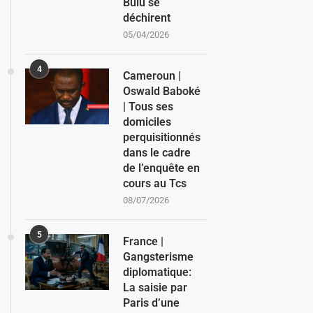
Bulu se
déchirent
05/04/2026
4
Cameroun |
Oswald Baboké
| Tous ses
domiciles
perquisitionnés
dans le cadre
de l’enquête en
cours au Tcs
08/07/2026
5
France |
Gangsterisme
diplomatique:
La saisie par
Paris d’une