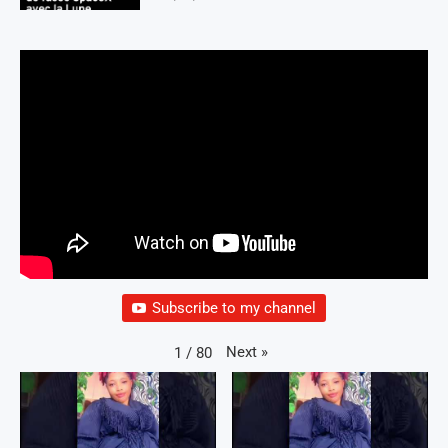
Subscribe to my channel
Next
»
1
/
80