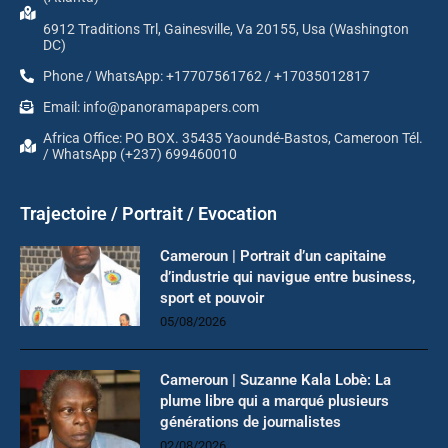
6912 Traditions Trl, Gainesville, Va 20155, Usa (Washington
DC)
Phone / WhatsApp: +17707561762 / +17035012817
Email: info@panoramapapers.com
Africa Office: PO BOX. 35435 Yaoundé-Bastos, Cameroon Tél.
/ WhatsApp (+237) 699460010
Trajectoire / Portrait / Evocation
Cameroun | Portrait d’un capitaine
d’industrie qui navigue entre business,
sport et pouvoir
05/08/2026
Cameroun | Suzanne Kala Lobè: La
plume libre qui a marqué plusieurs
générations de journalistes
02/08/2026