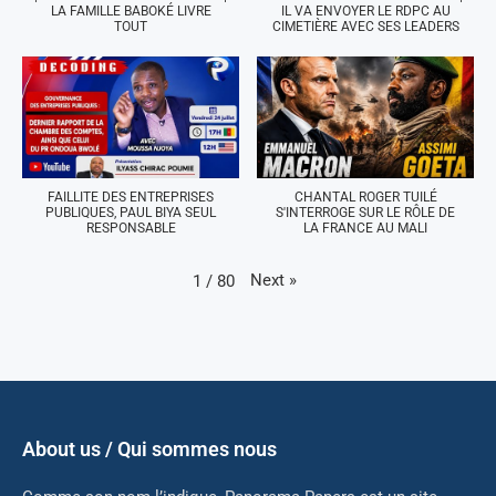
LA FAMILLE BABOKÉ LIVRE
IL VA ENVOYER LE RDPC AU
TOUT
CIMETIÈRE AVEC SES LEADERS
FAILLITE DES ENTREPRISES
CHANTAL ROGER TUILÉ
PUBLIQUES, PAUL BIYA SEUL
S'INTERROGE SUR LE RÔLE DE
RESPONSABLE
LA FRANCE AU MALI
Next
»
1
/
80
About us / Qui sommes nous