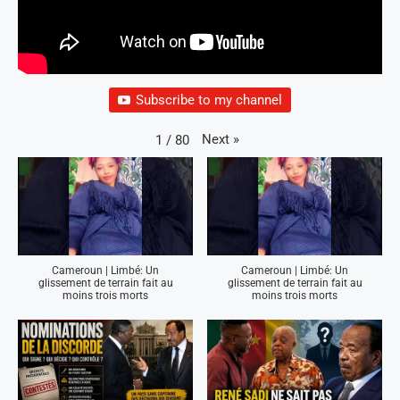
Subscribe to my channel
Next
»
1
/
80
Cameroun | Limbé: Un
Cameroun | Limbé: Un
glissement de terrain fait au
glissement de terrain fait au
moins trois morts
moins trois morts