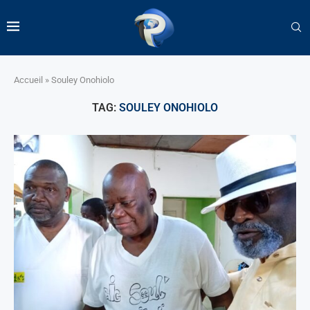
Accueil
»
Souley Onohiolo
TAG:
SOULEY ONOHIOLO