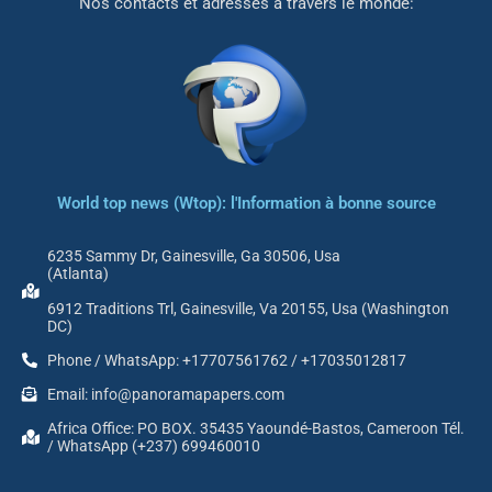
Nos contacts et adresses à travers le monde:
World top news (Wtop): l'Information à bonne source
6235 Sammy Dr, Gainesville, Ga 30506, Usa
(Atlanta)
6912 Traditions Trl, Gainesville, Va 20155, Usa (Washington
DC)
Phone / WhatsApp: +17707561762 / +17035012817
Email: info@panoramapapers.com
Africa Office: PO BOX. 35435 Yaoundé-Bastos, Cameroon Tél.
/ WhatsApp (+237) 699460010