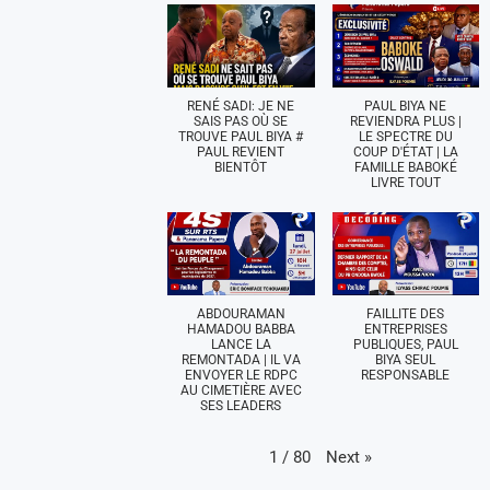
RENÉ SADI: JE NE
PAUL BIYA NE
SAIS PAS OÙ SE
REVIENDRA PLUS |
TROUVE PAUL BIYA #
LE SPECTRE DU
PAUL REVIENT
COUP D'ÉTAT | LA
BIENTÔT
FAMILLE BABOKÉ
LIVRE TOUT
ABDOURAMAN
FAILLITE DES
HAMADOU BABBA
ENTREPRISES
LANCE LA
PUBLIQUES, PAUL
REMONTADA | IL VA
BIYA SEUL
ENVOYER LE RDPC
RESPONSABLE
AU CIMETIÈRE AVEC
SES LEADERS
Next
»
1
/
80