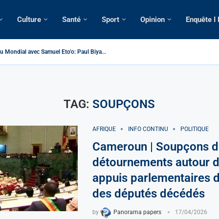
Culture
Santé
Sport
Opinion
Enquête I
u Mondial avec Samuel Eto’o: Paul Biya...
> Cameroun | Tensions au sommet de l’Etat: Le...
| Tous ses domiciles perquisitionnés dans le...
omatique: La saisie par Paris d’une cargaison destinée...
lsé de France: Longue Longue attendu par...
 camerounaise tuée par la chute d’un arbre...
sion constitutionnelle: Un vice-président aux pouvoirs étendus...
ssion: Le commissaire Vicent de Paul Meva aurait...
torale: Incertitudes sur le cas Anicet Ekane.
TAG:
SOUPÇONS
AFRIQUE
INFO CONTINU
POLITIQUE
Cameroun | Soupçons d
détournements autour 
appuis parlementaires d
des députés décédés
by
Panorama papers
17/04/2026