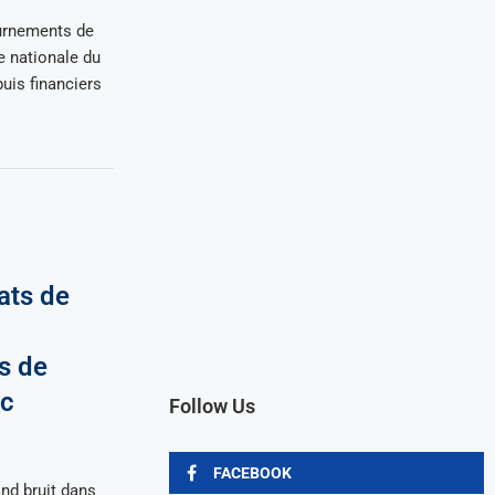
urnements de
e nationale du
uis financiers
ats de
s de
pc
Follow Us
FACEBOOK
and bruit dans