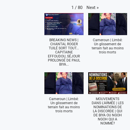
Next
»
1
/
80
BREAKING NEWS |
Cameroun | Limbé:
CHANTAL ROGER
Un glissement de
TUILÉ SORT TOUT...
terrain fait au moins
CAPITAINE
trois morts
EFFOUDOU, SÉJOUR
PROLONGÉ DE PAUL
BIYA...
Cameroun | Limbé:
MOUVEMENTS
Un glissement de
DANS L'ARMÉE | LES
terrain fait au moins
NOMINATIONS DE
trois morts
LA DISCORDE | QUI
DE BIYA OU NGOH
NGOH QUI A
NOMMÉ?