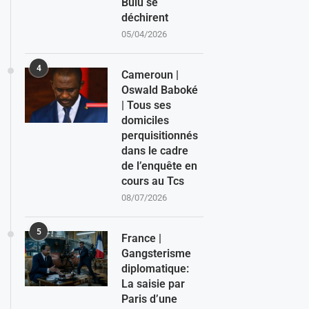
Bulu se
déchirent
05/04/2026
4
Cameroun |
Oswald Baboké
| Tous ses
domiciles
perquisitionnés
dans le cadre
de l’enquête en
cours au Tcs
08/07/2026
5
France |
Gangsterisme
diplomatique:
La saisie par
Paris d’une