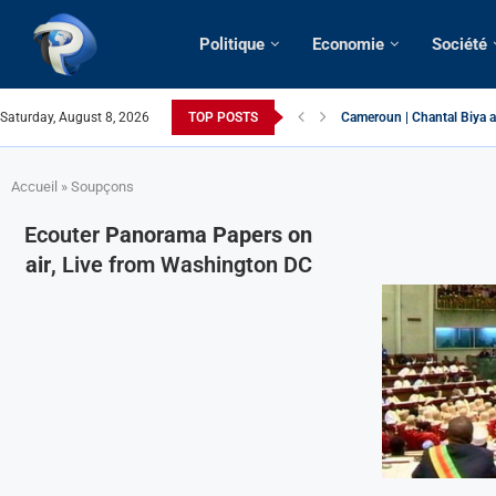
Politique
Economie
Société
Cameroun | Chantal Biya a
Saturday, August 8, 2026
TOP POSTS
Succession présidentielle 
Cameroun | Oswald Baboké 
France | Gangsterisme dipl
URGENT > Cameroun | Expu
États-Unis | Une infirmière
Exclusif > Cameroun | Révi
Cameroun | Liberté d’expre
Cameroun | Crise post-élec
Accueil
»
Soupçons
Ecouter
Panorama Papers on
air
, Live from Washington DC