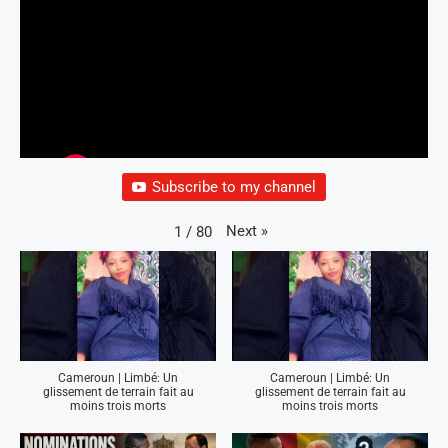
Subscribe to my channel
Next
»
1
/
80
Cameroun | Limbé: Un
Cameroun | Limbé: Un
glissement de terrain fait au
glissement de terrain fait au
moins trois morts
moins trois morts