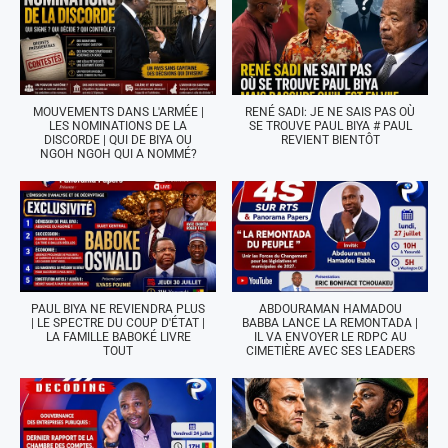
MOUVEMENTS DANS L'ARMÉE |
RENÉ SADI: JE NE SAIS PAS OÙ
LES NOMINATIONS DE LA
SE TROUVE PAUL BIYA # PAUL
DISCORDE | QUI DE BIYA OU
REVIENT BIENTÔT
NGOH NGOH QUI A NOMMÉ?
PAUL BIYA NE REVIENDRA PLUS
ABDOURAMAN HAMADOU
| LE SPECTRE DU COUP D'ÉTAT |
BABBA LANCE LA REMONTADA |
LA FAMILLE BABOKÉ LIVRE
IL VA ENVOYER LE RDPC AU
TOUT
CIMETIÈRE AVEC SES LEADERS