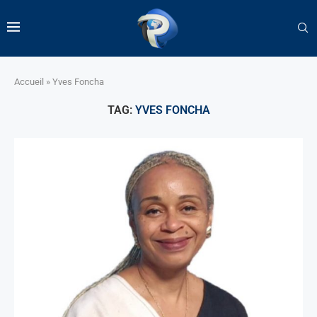
Accueil
»
Yves Foncha
TAG:
YVES FONCHA