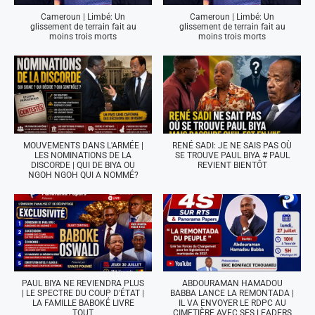
Cameroun | Limbé: Un
Cameroun | Limbé: Un
glissement de terrain fait au
glissement de terrain fait au
moins trois morts
moins trois morts
MOUVEMENTS DANS L'ARMÉE |
RENÉ SADI: JE NE SAIS PAS OÙ
LES NOMINATIONS DE LA
SE TROUVE PAUL BIYA # PAUL
DISCORDE | QUI DE BIYA OU
REVIENT BIENTÔT
NGOH NGOH QUI A NOMMÉ?
PAUL BIYA NE REVIENDRA PLUS
ABDOURAMAN HAMADOU
| LE SPECTRE DU COUP D'ÉTAT |
BABBA LANCE LA REMONTADA |
LA FAMILLE BABOKÉ LIVRE
IL VA ENVOYER LE RDPC AU
TOUT
CIMETIÈRE AVEC SES LEADERS