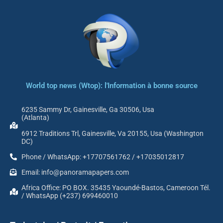
World top news (Wtop): l'Information à bonne source
6235 Sammy Dr, Gainesville, Ga 30506, Usa
(Atlanta)
6912 Traditions Trl, Gainesville, Va 20155, Usa (Washington
DC)
Phone / WhatsApp: +17707561762 / +17035012817
Email: info@panoramapapers.com
Africa Office: PO BOX. 35435 Yaoundé-Bastos, Cameroon Tél.
/ WhatsApp (+237) 699460010