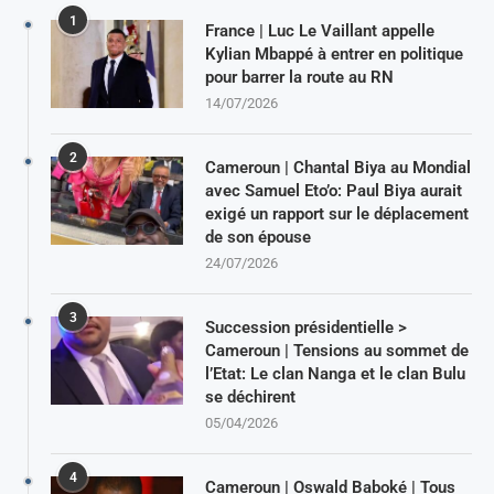
1
France | Luc Le Vaillant appelle
Kylian Mbappé à entrer en politique
pour barrer la route au RN
14/07/2026
2
Cameroun | Chantal Biya au Mondial
avec Samuel Eto’o: Paul Biya aurait
exigé un rapport sur le déplacement
de son épouse
24/07/2026
3
Succession présidentielle >
Cameroun | Tensions au sommet de
l’Etat: Le clan Nanga et le clan Bulu
se déchirent
05/04/2026
4
Cameroun | Oswald Baboké | Tous