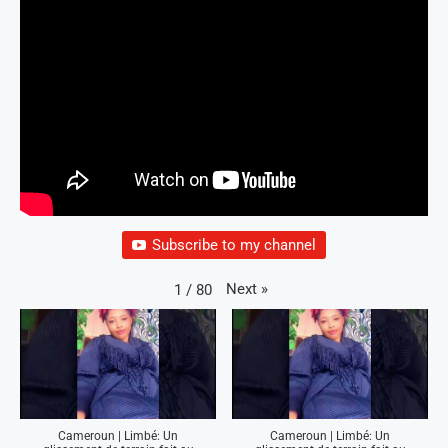
Subscribe to my channel
Next
»
1
/
80
Cameroun | Limbé: Un
Cameroun | Limbé: Un