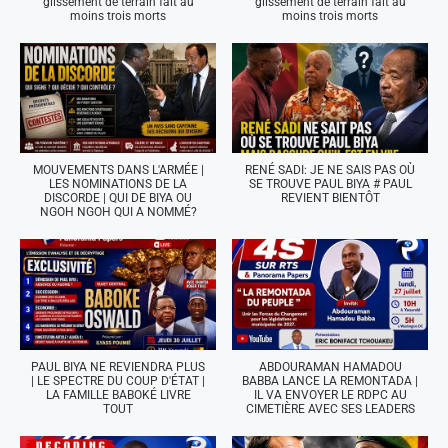
glissement de terrain fait au
glissement de terrain fait au
moins trois morts
moins trois morts
MOUVEMENTS DANS L'ARMÉE |
RENÉ SADI: JE NE SAIS PAS OÙ
LES NOMINATIONS DE LA
SE TROUVE PAUL BIYA # PAUL
DISCORDE | QUI DE BIYA OU
REVIENT BIENTÔT
NGOH NGOH QUI A NOMMÉ?
PAUL BIYA NE REVIENDRA PLUS
ABDOURAMAN HAMADOU
| LE SPECTRE DU COUP D'ÉTAT |
BABBA LANCE LA REMONTADA |
LA FAMILLE BABOKÉ LIVRE
IL VA ENVOYER LE RDPC AU
TOUT
CIMETIÈRE AVEC SES LEADERS