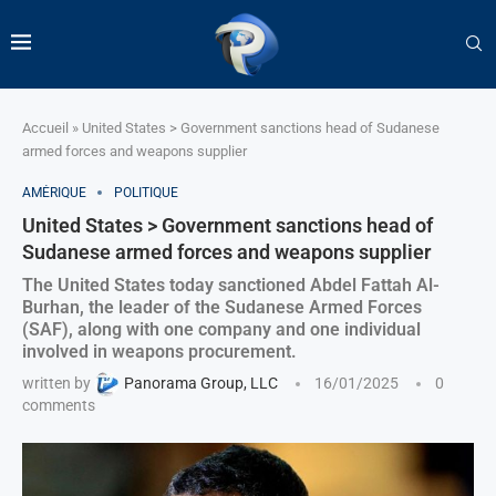
Accueil
»
United States > Government sanctions head of Sudanese
armed forces and weapons supplier
AMÉRIQUE
POLITIQUE
United States > Government sanctions head of
Sudanese armed forces and weapons supplier
The United States today sanctioned Abdel Fattah Al-
Burhan, the leader of the Sudanese Armed Forces
(SAF), along with one company and one individual
involved in weapons procurement.
written by
Panorama Group, LLC
16/01/2025
0
comments