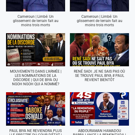
Cameroun | Limbé: Un
Cameroun | Limbé: Un
glissement de terrain fait au
glissement de terrain fait au
moins trois morts
moins trois morts
MOUVEMENTS DANS L'ARMÉE |
RENÉ SADI: JE NE SAIS PAS OÙ
LES NOMINATIONS DE LA
SE TROUVE PAUL BIYA # PAUL
DISCORDE | QUI DE BIYA OU
REVIENT BIENTÔT
NGOH NGOH QUI A NOMMÉ?
PAUL BIYA NE REVIENDRA PLUS
ABDOURAMAN HAMADOU
| LE SPECTRE DU COUP D'ÉTAT |
BABBA LANCE LA REMONTADA |