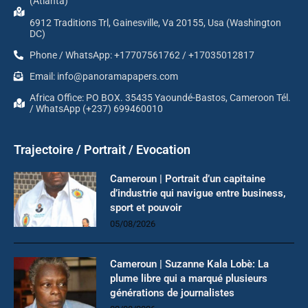
(Atlanta)
6912 Traditions Trl, Gainesville, Va 20155, Usa (Washington
DC)
Phone / WhatsApp: +17707561762 / +17035012817
Email: info@panoramapapers.com
Africa Office: PO BOX. 35435 Yaoundé-Bastos, Cameroon Tél.
/ WhatsApp (+237) 699460010
Trajectoire / Portrait / Evocation
Cameroun | Portrait d’un capitaine
d’industrie qui navigue entre business,
sport et pouvoir
05/08/2026
Cameroun | Suzanne Kala Lobè: La
plume libre qui a marqué plusieurs
générations de journalistes