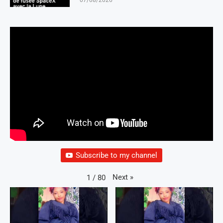
Subscribe to my channel
Next
»
1
/
80