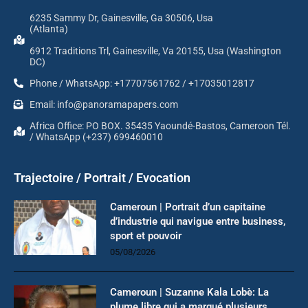
6235 Sammy Dr, Gainesville, Ga 30506, Usa
(Atlanta)
6912 Traditions Trl, Gainesville, Va 20155, Usa (Washington
DC)
Phone / WhatsApp: +17707561762 / +17035012817
Email: info@panoramapapers.com
Africa Office: PO BOX. 35435 Yaoundé-Bastos, Cameroon Tél.
/ WhatsApp (+237) 699460010
Trajectoire / Portrait / Evocation
Cameroun | Portrait d’un capitaine
d’industrie qui navigue entre business,
sport et pouvoir
05/08/2026
Cameroun | Suzanne Kala Lobè: La
plume libre qui a marqué plusieurs