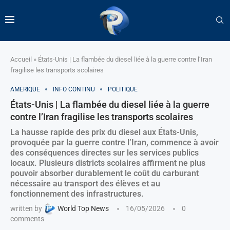
Accueil
»
États-Unis | La flambée du diesel liée à la guerre contre l’Iran
fragilise les transports scolaires
AMÉRIQUE
INFO CONTINU
POLITIQUE
États-Unis | La flambée du diesel liée à la guerre
contre l’Iran fragilise les transports scolaires
La hausse rapide des prix du diesel aux États-Unis,
provoquée par la guerre contre l’Iran, commence à avoir
des conséquences directes sur les services publics
locaux. Plusieurs districts scolaires affirment ne plus
pouvoir absorber durablement le coût du carburant
nécessaire au transport des élèves et au
fonctionnement des infrastructures.
written by
World Top News
16/05/2026
0
comments