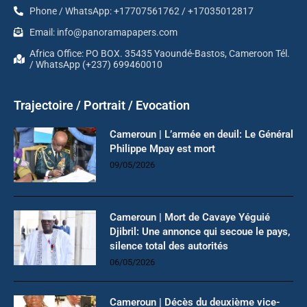
Phone / WhatsApp: +17707561762 / +17035012817
Email: info@panoramapapers.com
Africa Office: PO BOX. 35435 Yaoundé-Bastos, Cameroon Tél.
/ WhatsApp (+237) 699460010
Trajectoire / Portrait / Evocation
Cameroun | L’armée en deuil: Le Général
Philippe Mpay est mort
09/05/2026
Cameroun | Mort de Cavaye Yéguié
Djibril: Une annonce qui secoue le pays,
silence total des autorités
06/05/2026
Cameroun | Décès du deuxième vice-