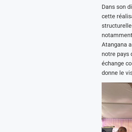
Dans son di
cette réalis
structurell
notamment 
Atangana a a
notre pays d
échange con
donne le vi