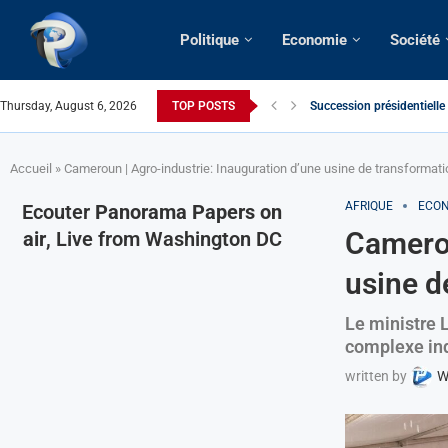
Politique
Economie
Société
Thursday, August 6, 2026
TOP POSTS
Succession présidentielle
Cameroun | Oswald Baboké 
France | Gangsterisme dipl
URGENT > Cameroun | Expu
États-Unis | Une infirmièr
Exclusif > Cameroun | Révi
Cameroun | Liberté d’expr
Cameroun | Crise post-élec
Accueil
»
Cameroun | Agro-industrie: Inauguration d’une usine de transformati
AFRIQUE
ECON
Ecouter
Panorama Papers on
Camerou
air
, Live from Washington DC
usine d
Le ministre 
complexe ind
written by
W