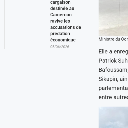
cargaison
destinée au
Cameroun
ravive les
accusations de
prédation
Ministre du C
économique
05/06/2026
Elle a enre
Patrick Suh
Bafoussam,
Sikapin, ain
parlementai
entre autre