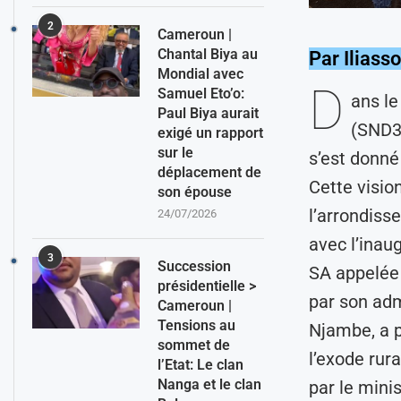
2
Cameroun |
Chantal Biya au
Par Ilias
Mondial avec
D
Samuel Eto’o:
ans le
Paul Biya aurait
(SND30
exigé un rapport
sur le
s’est donné
déplacement de
Cette visio
son épouse
l’arrondiss
24/07/2026
avec l’inau
3
Succession
SA appelée 
présidentielle >
par son adm
Cameroun |
Tensions au
Njambe, a p
sommet de
l’exode rur
l’Etat: Le clan
Nanga et le clan
par le min