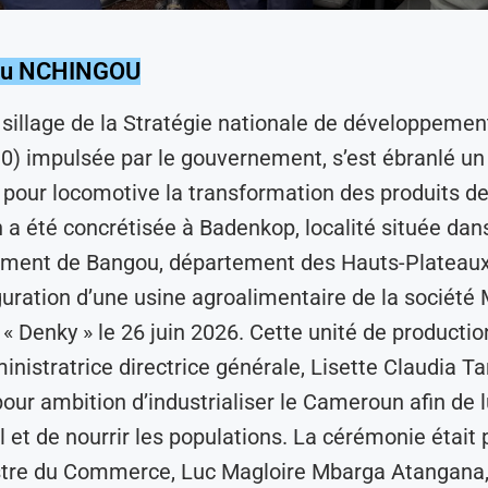
sou NCHINGOU
 sillage de la Stratégie nationale de développeme
) impulsée par le gouvernement, s’est ébranlé un 
 pour locomotive la transformation des produits de
n a été concrétisée à Badenkop, localité située dan
ement de Bangou, département des Hauts-Plateaux,
guration d’une usine agroalimentaire de la société 
« Denky » le 26 juin 2026. Cette unité de productio
inistratrice directrice générale, Lisette Claudia T
our ambition d’industrialiser le Cameroun afin de l
al et de nourrir les populations. La cérémonie était
istre du Commerce, Luc Magloire Mbarga Atangana