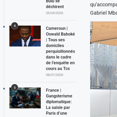
Bulu se
qu’accompag
déchirent
Gabriel Mba
05/04/2026
4
Cameroun |
Oswald Baboké
| Tous ses
domiciles
perquisitionnés
dans le cadre
de l’enquête en
cours au Tcs
08/07/2026
5
France |
Gangsterisme
diplomatique:
La saisie par
Paris d’une