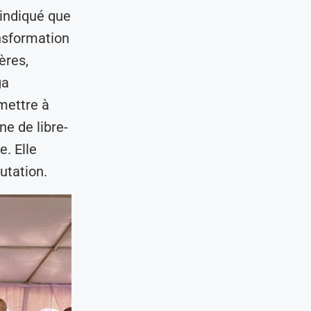
 indiqué que
ransformation
ères,
ga
rmettre à
ne de libre-
. Elle
utation.