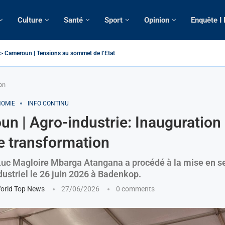
Culture
Santé
Sport
Opinion
Enquête I
 > Cameroun | Tensions au sommet de l’Etat: Le...
| Tous ses domiciles perquisitionnés dans le...
omatique: La saisie par Paris d’une cargaison destinée...
lsé de France: Longue Longue attendu par...
e camerounaise tuée par la chute d’un arbre...
sion constitutionnelle: Un vice-président aux pouvoirs étendus...
ession: Le commissaire Vicent de Paul Meva aurait...
torale: Incertitudes sur le cas Anicet Ekane.
on
OMIE
INFO CONTINU
n | Agro-industrie: Inauguration
e transformation
Luc Magloire Mbarga Atangana a procédé à la mise en se
ustriel le 26 juin 2026 à Badenkop.
orld Top News
27/06/2026
0 comments