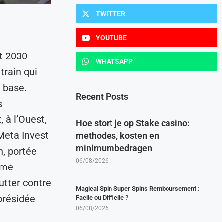
TWITTER
YOUTUBE
nt 2030
WHATSAPP
train qui
 base.
Recent Posts
s
 à l’Ouest,
Hoe stort je op Stake casino:
Meta Invest
methodes, kosten en
minimumbedragen
n, portée
06/08/2026
ame
utter contre
Magical Spin Super Spins Remboursement :
 présidée
Facile ou Difficile ?
06/08/2026
,