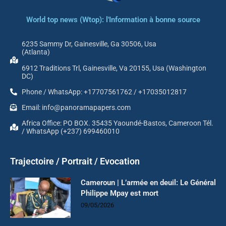
World top news (Wtop): l'Information à bonne source
6235 Sammy Dr, Gainesville, Ga 30506, Usa
(Atlanta)
6912 Traditions Trl, Gainesville, Va 20155, Usa (Washington
DC)
Phone / WhatsApp: +17707561762 / +17035012817
Email: info@panoramapapers.com
Africa Office: PO BOX. 35435 Yaoundé-Bastos, Cameroon Tél.
/ WhatsApp (+237) 699460010
Trajectoire / Portrait / Evocation
Cameroun | L’armée en deuil: Le Général
Philippe Mpay est mort
09/05/2026