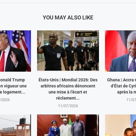
YOU MAY ALSO LIKE
 Donald Trump
États-Unis | Mondial 2026: Des
Ghana | Accra r
en vigueur une
arbitres africains dénoncent
d’État de Cy
le logement...
une mise à l’écart et
après la m
réclament...
/2026
11/0
11/07/2026