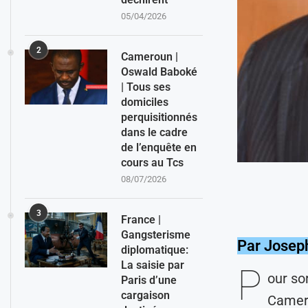
05/04/2026
2
Cameroun |
Oswald Baboké
| Tous ses
domiciles
perquisitionnés
dans le cadre
de l’enquête en
cours au Tcs
08/07/2026
3
France |
Gangsterisme
Par Josep
diplomatique:
La saisie par
P
our so
Paris d’une
cargaison
Camero