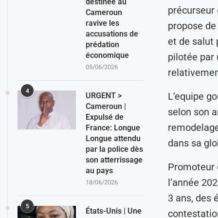
destinée au
précurseur d
Cameroun
ravive les
propose de 
accusations de
et de salut
prédation
économique
pilotée par
05/06/2026
relativemen
4
L’equipe go
URGENT >
Cameroun |
selon son a
Expulsé de
remodelage 
France: Longue
Longue attendu
dans sa glo
par la police dès
son atterrissage
Promoteur d
au pays
l’année 2020
18/06/2026
3 ans, des 
5
États-Unis | Une
contestatio