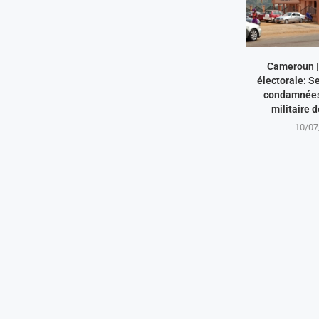
Cameroun | 
électorale: S
condamnées 
militaire 
10/07