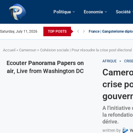
Politique
Economie
Société
Saturday, July 11, 2026
TOP POSTS
France | Gangsterisme diplom
URGENT > Cameroun | Expuls
États-Unis | Une infirmière 
Exclusif > Cameroun | Révisi
Cameroun | Liberté d’expres
Cameroun | Crise post-électo
Cameroun | Succession dyna
Cameroun | Affaire Maduro: De
Accueil
»
Cameroun > Cohésion sociale | Pour résoudre la crise post électoral 
AFRIQUE
CRIS
Ecouter
Panorama Papers on
Camerou
air
, Live from Washington DC
crise po
gouvern
A l'initiative
la refondati
dérive.
written by
W