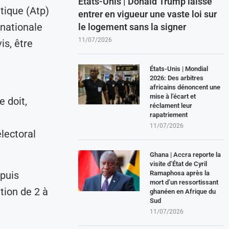
États-Unis | Donald Trump laisse
itique (Atp)
entrer en vigueur une vaste loi sur
 nationale
le logement sans la signer
11/07/2026
is, être
États-Unis | Mondial
2026: Des arbitres
africains dénoncent une
mise à l’écart et
 doit,
réclament leur
rapatriement
11/07/2026
lectoral
Ghana | Accra reporte la
visite d’État de Cyril
epuis
Ramaphosa après la
mort d’un ressortissant
tion de 2 à
ghanéen en Afrique du
Sud
11/07/2026