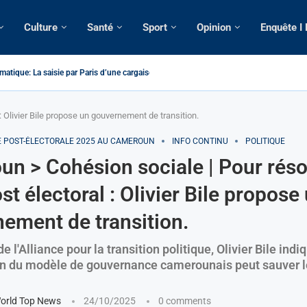
Culture
Santé
Sport
Opinion
Enquête I
atique: La saisie par Paris d’une cargaison destinée...
é de France: Longue Longue attendu par...
camerounaise tuée par la chute d’un arbre...
on constitutionnelle: Un vice-président aux pouvoirs étendus...
sion: Le commissaire Vicent de Paul Meva aurait...
rale: Incertitudes sur le cas Anicet Ekane.
stique: Franck Emmanuel Biya nouveau vice-président dans les...
s intellectuels appellent à la libération du...
: Olivier Bile propose un gouvernement de transition.
E POST-ÉLECTORALE 2025 AU CAMEROUN
INFO CONTINU
POLITIQUE
n > Cohésion sociale | Pour réso
st électoral : Olivier Bile propose
ement de transition.
 de l'Alliance pour la transition politique, Olivier Bile ind
on du modèle de gouvernance camerounais peut sauver l
orld Top News
24/10/2025
0 comments