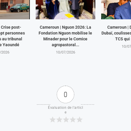
Crise post-
Cameroun | Nguon 2026: La
Cameroun | 
ept personnes
Fondation Nguon mobilise le
Dubaï, coulisse
au tribunal
Minader pour le Comice
TCS qui 
de Yaoundé
agropastoral...
10/0
/2026
10/07/2026
0
Évaluation de l'articl
e