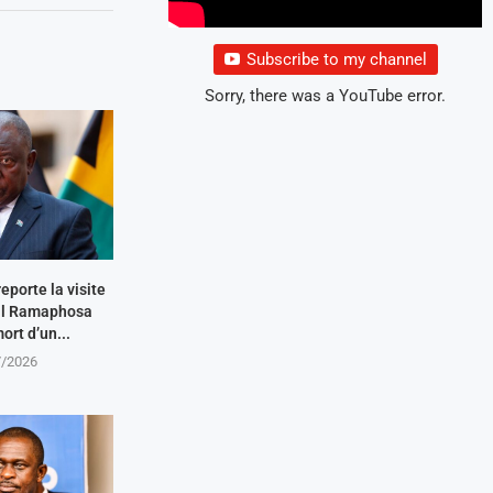
Subscribe to my channel
Sorry, there was a YouTube error.
eporte la visite
ril Ramaphosa
ort d’un...
7/2026