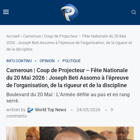
Accueil
»
Cameroun | Coup de Projecteur – Fête Nationale du 20 Mai
2026 : Joseph Beti Assomo à l’épreuve de l’organisation, de la rigueur et
de la discipline
INFO CONTINU
OPINION
POLITIQUE
Cameroun | Coup de Projecteur – Fête Nationale
du 20 Mai 2026 : Joseph Beti Assomo à l’épreuve
de l’organisation, de la rigueur et de la discipline
Boulevard du 20 Mai : L’Armée défile au pas et en rang
serré.
written by
World Top News
24/05/2026
0
comments