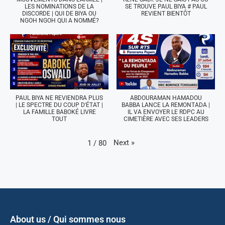
LES NOMINATIONS DE LA
SE TROUVE PAUL BIYA # PAUL
DISCORDE | QUI DE BIYA OU
REVIENT BIENTÔT
NGOH NGOH QUI A NOMMÉ?
PAUL BIYA NE REVIENDRA PLUS
ABDOURAMAN HAMADOU
| LE SPECTRE DU COUP D'ÉTAT |
BABBA LANCE LA REMONTADA |
LA FAMILLE BABOKÉ LIVRE
IL VA ENVOYER LE RDPC AU
TOUT
CIMETIÈRE AVEC SES LEADERS
Next
»
1
/
80
About us / Qui sommes nous