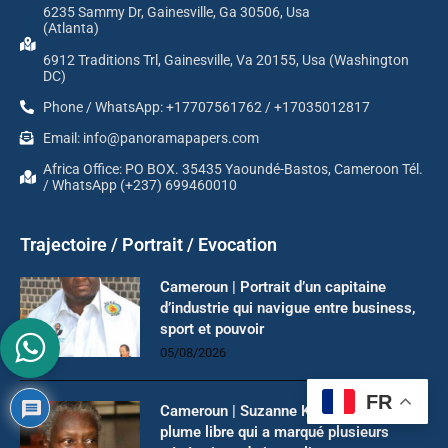
6235 Sammy Dr, Gainesville, Ga 30506, Usa
(Atlanta)
6912 Traditions Trl, Gainesville, Va 20155, Usa (Washington
DC)
Phone / WhatsApp: +17707561762 / +17035012817
Email: info@panoramapapers.com
Africa Office: PO BOX. 35435 Yaoundé-Bastos, Cameroon Tél.
/ WhatsApp (+237) 699460010
Trajectoire / Portrait / Evocation
Cameroun | Portrait d’un capitaine
d’industrie qui navigue entre business,
sport et pouvoir
05/08/2026
FR
Cameroun | Suzanne Kala Lobè: La
plume libre qui a marqué plusieurs