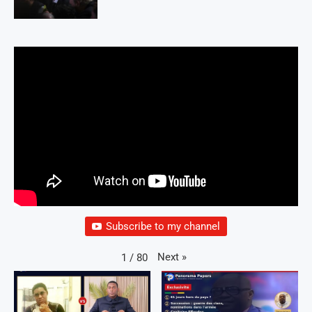
Subscribe to my channel
Next
»
1
/
80