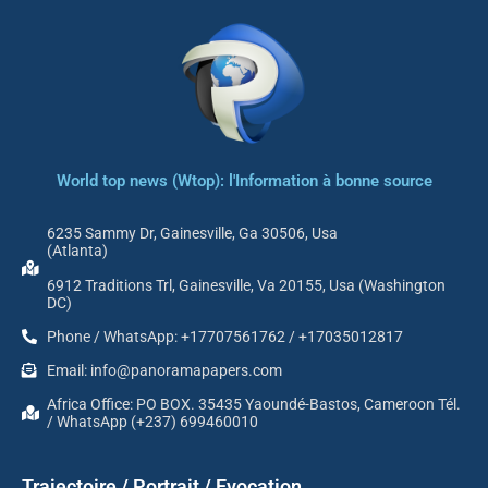
World top news (Wtop): l'Information à bonne source
6235 Sammy Dr, Gainesville, Ga 30506, Usa
(Atlanta)
6912 Traditions Trl, Gainesville, Va 20155, Usa (Washington
DC)
Phone / WhatsApp: +17707561762 / +17035012817
Email: info@panoramapapers.com
Africa Office: PO BOX. 35435 Yaoundé-Bastos, Cameroon Tél.
/ WhatsApp (+237) 699460010
Trajectoire / Portrait / Evocation