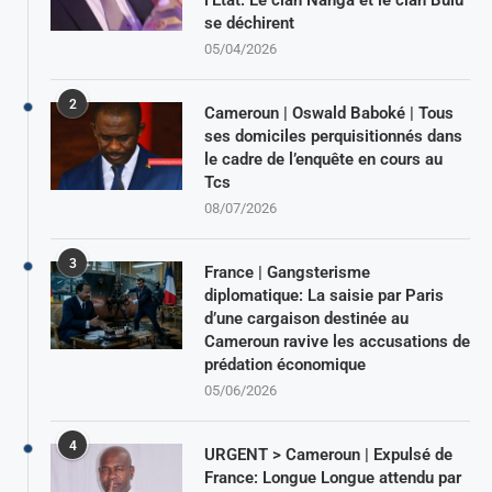
l’Etat: Le clan Nanga et le clan Bulu
se déchirent
05/04/2026
2
Cameroun | Oswald Baboké | Tous
ses domiciles perquisitionnés dans
le cadre de l’enquête en cours au
Tcs
08/07/2026
3
France | Gangsterisme
diplomatique: La saisie par Paris
d’une cargaison destinée au
Cameroun ravive les accusations de
prédation économique
05/06/2026
4
URGENT > Cameroun | Expulsé de
France: Longue Longue attendu par