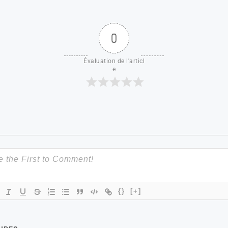
0
Évaluation de l'articl
e
{}
[+]