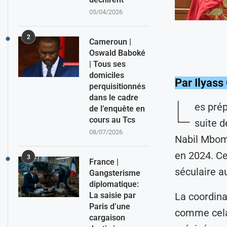
05/04/2026
2
Cameroun |
Oswald Baboké
| Tous ses
domiciles
Par Ilyass
perquisitionnés
dans le cadre
L
es prép
de l’enquête en
cours au Tcs
suite 
08/07/2026
Nabil Mbomb
en 2024. Cet
3
France |
séculaire 
Gangsterisme
diplomatique:
La saisie par
La coordina
Paris d’une
comme cela a
cargaison