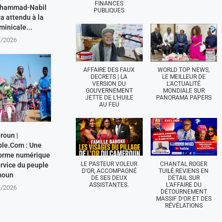
FINANCES
uhammad-Nabil
PUBLIQUES
 attendu à la
inicale...
7/2026
AFFAIRE DES FAUX
WORLD TOP NEWS,
DECRETS | LA
LE MEILLEUR DE
VERSION DU
L'ACTUALITÉ
GOUVERNEMENT
MONDIALE SUR
JETTE DE L'HUILE
PANORAMA PAPERS
AU FEU
roun |
le.Com : Une
forme numérique
LE PASTEUR VOLEUR
CHANTAL ROGER
rvice du peuple
D'OR, ACCOMPAGNÉ
TUILÉ REVIENS EN
moun
DE SES DEUX
DÉTAIL SUR
ASSISTANTES.
L'AFFAIRE DU
7/2026
DÉTOURNEMENT
MASSIF D'OR ET DES
RÉVÉLATIONS