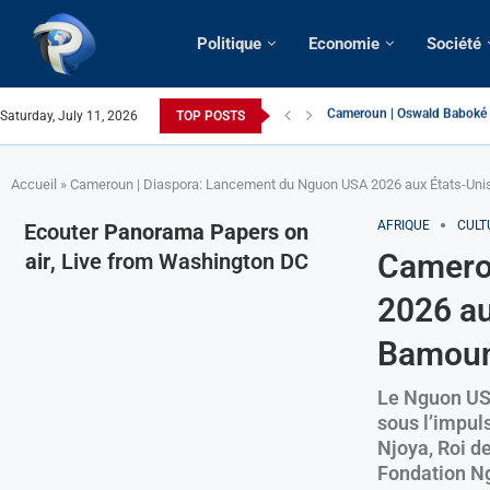
Politique
Economie
Société
Saturday, July 11, 2026
TOP POSTS
France | Gangsterisme diplom
URGENT > Cameroun | Expuls
États-Unis | Une infirmière 
Exclusif > Cameroun | Révisi
Cameroun | Liberté d’expres
Cameroun | Crise post-électo
Cameroun | Succession dyna
Cameroun | Affaire Maduro: De
Accueil
»
Cameroun | Diaspora: Lancement du Nguon USA 2026 aux États-Unis
AFRIQUE
CULT
Ecouter
Panorama Papers on
Camero
air
, Live from Washington DC
2026 au
Bamou
Le Nguon USA
sous l’impul
Njoya, Roi de
Fondation Ng