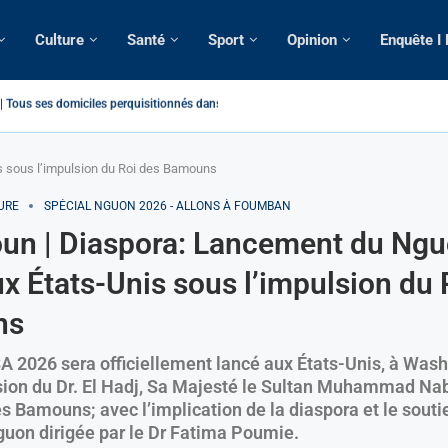
Culture
Santé
Sport
Opinion
Enquête I
atique: La saisie par Paris d’une cargaison destinée...
é de France: Longue Longue attendu par...
camerounaise tuée par la chute d’un arbre...
on constitutionnelle: Un vice-président aux pouvoirs étendus...
sion: Le commissaire Vicent de Paul Meva aurait...
rale: Incertitudes sur le cas Anicet Ekane.
stique: Franck Emmanuel Biya nouveau vice-président dans les...
s intellectuels appellent à la libération du...
 sous l’impulsion du Roi des Bamouns
URE
SPÉCIAL NGUON 2026 - ALLONS À FOUMBAN
un | Diaspora: Lancement du Ng
x États-Unis sous l’impulsion du 
ns
 2026 sera officiellement lancé aux États-Unis, à Was
sion du Dr. El Hadj, Sa Majesté le Sultan Muhammad N
s Bamouns; avec l’implication de la diaspora et le souti
uon dirigée par le Dr Fatima Poumie.