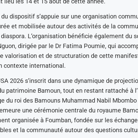
 lieu les 14 et 15 août de cette année.
du dispositif s’appuie sur une organisation comm
urée et mobilisée autour des activités de la comm
iaspora. L’organisation bénéficie également du so
guon, dirigée par le Dr Fatima Poumie, qui accom
de valorisation et de structuration de cette manifes
n contexte international.
A 2026 s’inscrit dans une dynamique de projecti
du patrimoine Bamoun, tout en restant rattaché à l’
ge du roi des Bamouns Muhammad Nabil Mbombo 
emeure une cérémonie centrale du royaume Bamo
ent organisée à Foumban, fondée sur les échanges
tables et la communauté autour des questions cultur