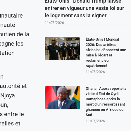
États-Unis | Donald Trump laisse
entrer en vigueur une vaste loi sur
unautaire
le logement sans la signer
11/07/2026
unauté
utien de la
États-Unis | Mondial
pagne les
2026: Des arbitres
africains dénoncent une
tation
mise à l’écart et
réclament leur
rapatriement
11/07/2026
on
autorité et
Ghana | Accra reporte la
visite d’État de Cyril
Njoya.
Ramaphosa après la
un,
mort d’un ressortissant
ghanéen en Afrique du
 entre le
Sud
11/07/2026
elles et