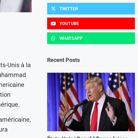
TWITTER
YOUTUBE
WHATSAPP
Recent Posts
s-Unis à la
 Muhammad
mericaine
tion
érique.
 américaine,
ura