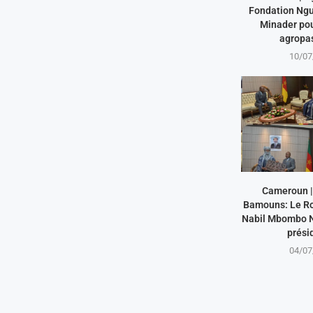
Fondation Ngu
Minader pou
agropas
10/07
Cameroun |
Bamouns: Le R
Nabil Mbombo Nj
présid
04/07