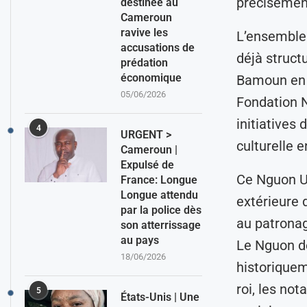
précisément
destinée au
Cameroun
ravive les
L’ensemble 
accusations de
déjà struct
prédation
économique
Bamoun en d
05/06/2026
Fondation N
initiatives 
4
URGENT >
culturelle e
Cameroun |
Expulsé de
Ce Nguon US
France: Longue
Longue attendu
extérieure 
par la police dès
au patrona
son atterrissage
au pays
Le Nguon d
18/06/2026
historiquem
roi, les no
5
États-Unis | Une