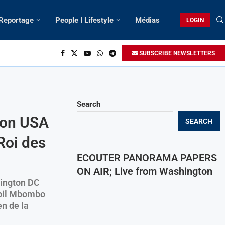
 Reportage
People I Lifestyle
Médias
LOGIN
SUBSCRIBE NEWSLETTERS
Search
uon USA
SEARCH
Roi des
ECOUTER PANORAMA PAPERS
ON AIR; Live from Washington
hington DC
abil Mbombo
en de la