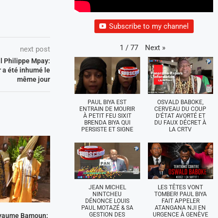
Subscribe to my channel
Next
»
1
/
77
next post
l Philippe Mpay:
r a été inhumé le
même jour
PAUL BIYA EST
OSVALD BABOKE,
ENTRAIN DE MOURIR
CERVEAU DU COUP
À PETIT FEU SIXIT
D'ÉTAT AVORTÉ ET
BRENDA BIYA QUI
DU FAUX DÉCRET À
PERSISTE ET SIGNE
LA CRTV
JEAN MICHEL
LES TÊTES VONT
NINTCHEU
TOMBER! PAUL BIYA
DÉNONCE LOUIS
FAIT APPELER
PAUL MOTAZÉ & SA
ATANGANA NJI EN
GESTION DES
URGENCE À GENÈVE
oyaume Bamoun: