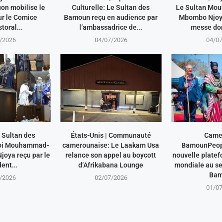
on mobilise le
Culturelle: Le Sultan des
Le Sultan Mo
r le Comice
Bamoun reçu en audience par
Mbombo Njoya
toral...
l’ambassadrice de...
messe dom
/2026
04/07/2026
04/0
 Sultan des
États-Unis | Communauté
Came
oi Mouhammad-
camerounaise: Le Laakam Usa
BamounPeop
oya reçu par le
relance son appel au boycott
nouvelle plate
ent...
d’Afrikabana Lounge
mondiale au se
Ba
/2026
02/07/2026
01/0