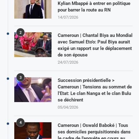
Kylian Mbappé à entrer en politique
pour barrer la route au RN
14/07/2026
2
Cameroun | Chantal Biya au Mondial
avec Samuel Eto’o: Paul Biya aurait
exigé un rapport sur le déplacement
de son épouse
24/07/2026
3
Succession présidentielle >
Cameroun | Tensions au sommet de
l’Etat: Le clan Nanga et le clan Bulu
se déchirent
05/04/2026
4
Cameroun | Oswald Baboké | Tous
ses domiciles perquisitionnés dans
le cadre de l’enquête en cours au