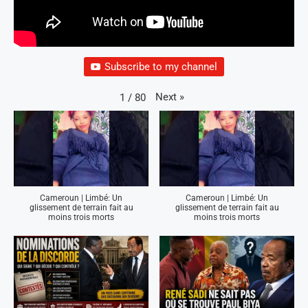
Subscribe to my channel
Next
»
1
/
80
Cameroun | Limbé: Un
Cameroun | Limbé: Un
glissement de terrain fait au
glissement de terrain fait au
moins trois morts
moins trois morts