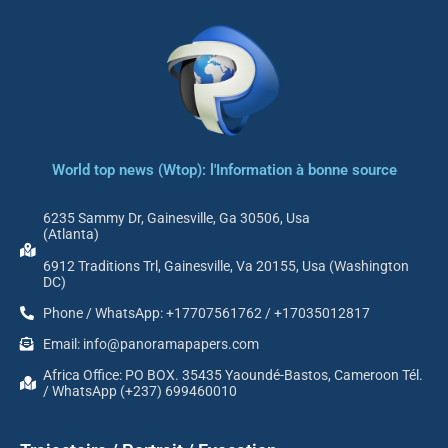
World top news (Wtop): l'Information à bonne source
6235 Sammy Dr, Gainesville, Ga 30506, Usa
(Atlanta)
6912 Traditions Trl, Gainesville, Va 20155, Usa (Washington
DC)
Phone / WhatsApp: +17707561762 / +17035012817
Email: info@panoramapapers.com
Africa Office: PO BOX. 35435 Yaoundé-Bastos, Cameroon Tél.
/ WhatsApp (+237) 699460010