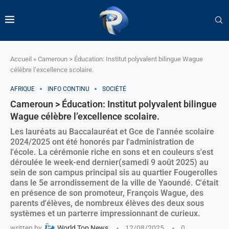
Accueil
»
Cameroun > Éducation: Institut polyvalent bilingue Wague
célèbre l’excellence scolaire.
AFRIQUE
INFO CONTINU
SOCIÉTÉ
Cameroun > Éducation: Institut polyvalent bilingue
Wague célèbre l’excellence scolaire.
Les lauréats au Baccalauréat et Gce de l'année scolaire
2024/2025 ont été honorés par l'administration de
l'école. La cérémonie riche en sons et en couleurs s'est
déroulée le week-end dernier(samedi 9 août 2025) au
sein de son campus principal sis au quartier Fougerolles
dans le 5e arrondissement de la ville de Yaoundé. C'était
en présence de son promoteur, François Wague, des
parents d'élèves, de nombreux élèves des deux sous
systèmes et un parterre impressionnant de curieux.
written by
World Top News
12/08/2025
0