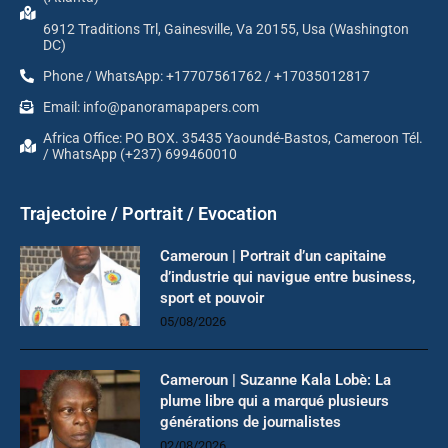
6912 Traditions Trl, Gainesville, Va 20155, Usa (Washington
DC)
Phone / WhatsApp: +17707561762 / +17035012817
Email: info@panoramapapers.com
Africa Office: PO BOX. 35435 Yaoundé-Bastos, Cameroon Tél.
/ WhatsApp (+237) 699460010
Trajectoire / Portrait / Evocation
Cameroun | Portrait d’un capitaine
d’industrie qui navigue entre business,
sport et pouvoir
05/08/2026
Cameroun | Suzanne Kala Lobè: La
plume libre qui a marqué plusieurs
générations de journalistes
02/08/2026