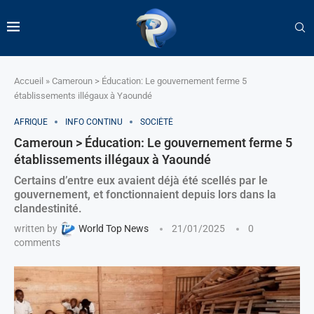
Accueil
»
Cameroun > Éducation: Le gouvernement ferme 5
établissements illégaux à Yaoundé
AFRIQUE
INFO CONTINU
SOCIÉTÉ
Cameroun > Éducation: Le gouvernement ferme 5
établissements illégaux à Yaoundé
Certains d’entre eux avaient déjà été scellés par le
gouvernement, et fonctionnaient depuis lors dans la
clandestinité.
written by
World Top News
21/01/2025
0
comments