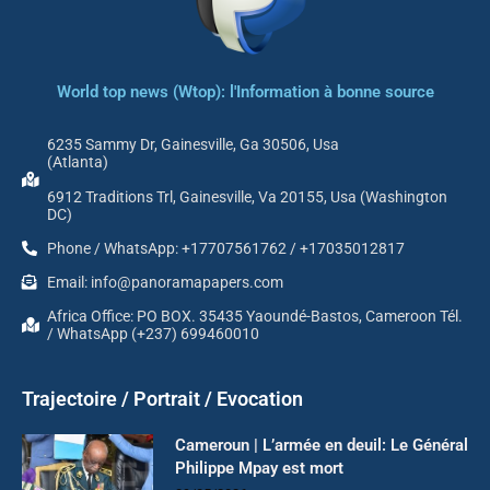
World top news (Wtop): l'Information à bonne source
6235 Sammy Dr, Gainesville, Ga 30506, Usa
(Atlanta)
6912 Traditions Trl, Gainesville, Va 20155, Usa (Washington
DC)
Phone / WhatsApp: +17707561762 / +17035012817
Email: info@panoramapapers.com
Africa Office: PO BOX. 35435 Yaoundé-Bastos, Cameroon Tél.
/ WhatsApp (+237) 699460010
Trajectoire / Portrait / Evocation
Cameroun | L’armée en deuil: Le Général
Philippe Mpay est mort