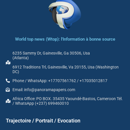
World top news (Wtop): l'Information à bonne source
6235 Sammy Dr, Gainesville, Ga 30506, Usa
(Atlanta)
6912 Traditions Trl, Gainesville, Va 20155, Usa (Washington
DC)
Phone / WhatsApp: +17707561762 / +17035012817
Email: info@panoramapapers.com
Africa Office: PO BOX. 35435 Yaoundé-Bastos, Cameroon Tél.
/ WhatsApp (+237) 699460010
Trajectoire / Portrait / Evocation