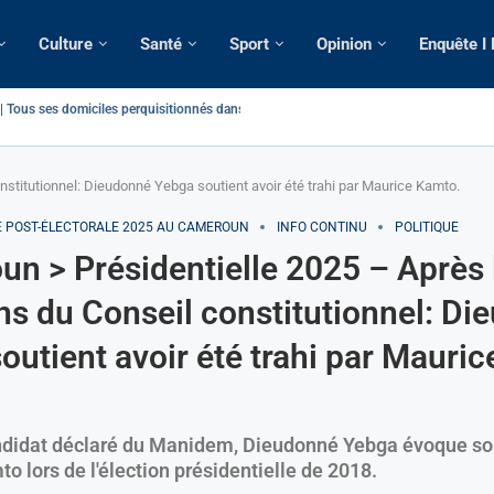
Culture
Santé
Sport
Opinion
Enquête I
atique: La saisie par Paris d’une cargaison destinée...
é de France: Longue Longue attendu par...
camerounaise tuée par la chute d’un arbre...
on constitutionnelle: Un vice-président aux pouvoirs étendus...
sion: Le commissaire Vicent de Paul Meva aurait...
rale: Incertitudes sur le cas Anicet Ekane.
stique: Franck Emmanuel Biya nouveau vice-président dans les...
s intellectuels appellent à la libération du...
stitutionnel: Dieudonné Yebga soutient avoir été trahi par Maurice Kamto.
E POST-ÉLECTORALE 2025 AU CAMEROUN
INFO CONTINU
POLITIQUE
n > Présidentielle 2025 – Après 
ns du Conseil constitutionnel: D
outient avoir été trahi par Mauric
ndidat déclaré du Manidem, Dieudonné Yebga évoque son
 lors de l'élection présidentielle de 2018.