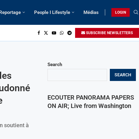
 Reportage
People I Lifestyle
Médias
LOGIN
SUBSCRIBE NEWSLETTERS
Search
les
SEARCH
ieudonné
ECOUTER PANORAMA PAPERS
e
ON AIR; Live from Washington
 soutient à