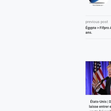
previous post
Égypte > Fifpro A
ans.
États-Unis |
laisse entrer 