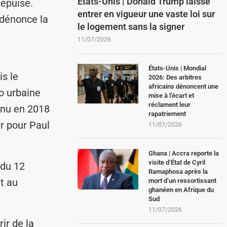
États-Unis | Donald Trump laisse
 épuisé.
entrer en vigueur une vaste loi sur
 dénonce la
le logement sans la signer
11/07/2026
États-Unis | Mondial
s le
2026: Des arbitres
africains dénoncent une
o urbaine
mise à l’écart et
réclament leur
enu en 2018
rapatriement
r pour Paul
11/07/2026
Ghana | Accra reporte la
visite d’État de Cyril
 du 12
Ramaphosa après la
t au
mort d’un ressortissant
ghanéen en Afrique du
Sud
11/07/2026
ir de la