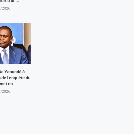
ort d’un...
7/2026
De Yaoundé à
s de l’enquête du
met en...
7/2026