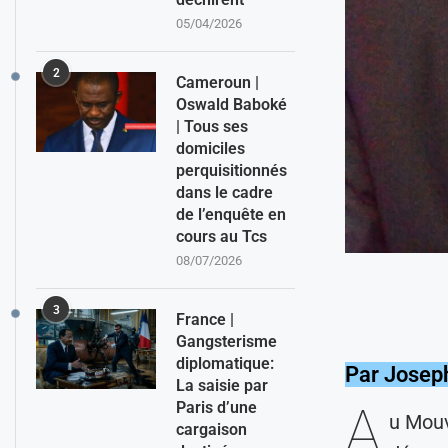
05/04/2026
2
Cameroun |
Oswald Baboké
| Tous ses
domiciles
perquisitionnés
dans le cadre
de l’enquête en
cours au Tcs
08/07/2026
3
France |
Gangsterisme
diplomatique:
Par Josep
La saisie par
A
Paris d’une
u Mouv
cargaison