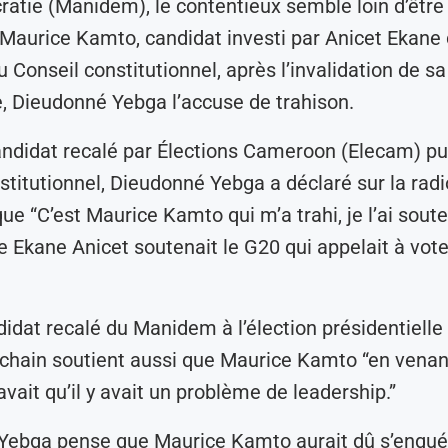
atie (Manidem), le contentieux semble loin d’être
Maurice Kamto, candidat investi par Anicet Ekane
u Conseil constitutionnel, après l’invalidation de sa
, Dieudonné Yebga l’accuse de trahison.
andidat recalé par Élections Cameroon (Elecam) pui
stitutionnel, Dieudonné Yebga a déclaré sur la radi
e “C’est Maurice Kamto qui m’a trahi, je l’ai sout
 Ekane Anicet soutenait le G20 qui appelait à vote
didat recalé du Manidem à l’élection présidentielle
chain soutient aussi que Maurice Kamto “en venan
ait qu’il y avait un problème de leadership.”
ebga pense que Maurice Kamto aurait dû s’enquér