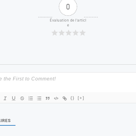
0
Évaluation de l'articl
e
{}
[+]
IRES