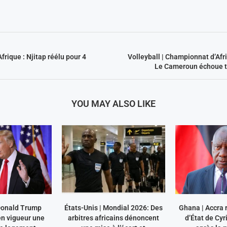
frique : Njitap réélu pour 4
Volleyball | Championnat d’Af
Le Cameroun échoue tou
YOU MAY ALSO LIKE
 Donald Trump
États-Unis | Mondial 2026: Des
Ghana | Accra r
en vigueur une
arbitres africains dénoncent
d’État de Cy