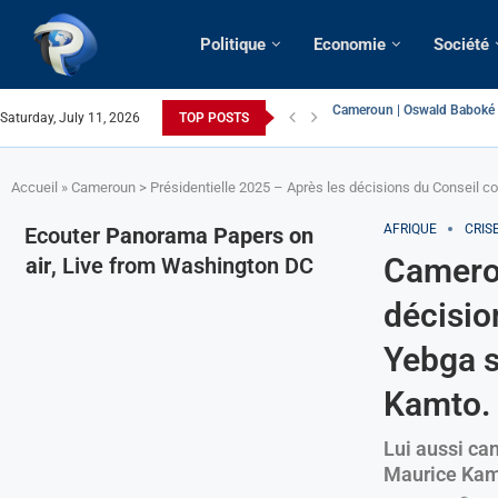
Politique
Economie
Société
Saturday, July 11, 2026
TOP POSTS
France | Gangsterisme diplom
URGENT > Cameroun | Expuls
États-Unis | Une infirmière 
Exclusif > Cameroun | Révisi
Cameroun | Liberté d’expres
Cameroun | Crise post-électo
Cameroun | Succession dyna
Cameroun | Affaire Maduro: De
Accueil
»
Cameroun > Présidentielle 2025 – Après les décisions du Conseil con
AFRIQUE
CRIS
Ecouter
Panorama Papers on
Camerou
air
, Live from Washington DC
décisio
Yebga s
Kamto.
Lui aussi ca
Maurice Kamto