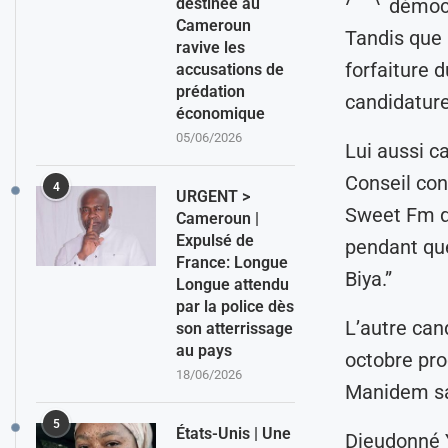
démocr
destinée au
Cameroun
Tandis que 
ravive les
forfaiture d
accusations de
prédation
candidature
économique
05/06/2026
Lui aussi c
Conseil con
4
URGENT >
Sweet Fm qu
Cameroun |
Expulsé de
pendant que
France: Longue
Biya.”
Longue attendu
par la police dès
L’autre can
son atterrissage
au pays
octobre pro
18/06/2026
Manidem sav
5
États-Unis | Une
Dieudonné Y