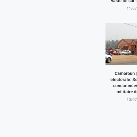
vaste loi sur 
11/07
Cameroun | 
électorale: S
condamnées 
militaire 
10/07