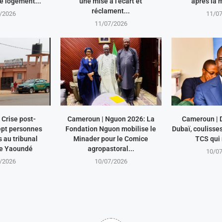
le logement...
une mise à l’écart et
après la m
réclament...
/2026
11/0
11/07/2026
Crise post-
Cameroun | Nguon 2026: La
Cameroun | 
ept personnes
Fondation Nguon mobilise le
Dubaï, coulisse
au tribunal
Minader pour le Comice
TCS qui 
de Yaoundé
agropastoral...
10/0
/2026
10/07/2026