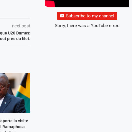
Subscribe to my channel
Sorry, there was a YouTube error.
next post
rique U20 Dames:
t près du filet.
eporte la visite
ril Ramaphosa