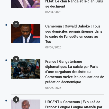
l’Etat: Le clan Nanga et le clan Bulu
se déchirent
05/04/2026
2
Cameroun | Oswald Baboké | Tous
ses domiciles perquisitionnés dans
le cadre de l’enquête en cours au
Tcs
08/07/2026
3
France | Gangsterisme
diplomatique: La saisie par Paris
d’une cargaison destinée au
Cameroun ravive les accusations de
prédation économique
05/06/2026
4
URGENT > Cameroun | Expulsé de
France: Longue Longue attendu par