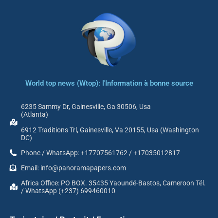
World top news (Wtop): l'Information à bonne source
6235 Sammy Dr, Gainesville, Ga 30506, Usa
(Atlanta)
6912 Traditions Trl, Gainesville, Va 20155, Usa (Washington
DC)
Phone / WhatsApp: +17707561762 / +17035012817
Email: info@panoramapapers.com
Africa Office: PO BOX. 35435 Yaoundé-Bastos, Cameroon Tél.
/ WhatsApp (+237) 699460010