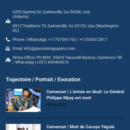
6235 Sammy Dr, Gainesville, Ga 30506, Usa
(Atlanta)
6912 Traditions Trl, Gainesville, Va 20155, Usa (Washington
DC)
Phone / WhatsApp: +17707561762 / +17035012817
Email: info@panoramapapers.com
Africa Office: PO BOX. 35435 Yaoundé-Bastos, Cameroon Tél.
/ WhatsApp (+237) 699460010
Trajectoire / Portrait / Evocation
Cameroun | L’armée en deuil: Le Général
Philippe Mpay est mort
09/05/2026
Cameroun | Mort de Cavaye Yéguié