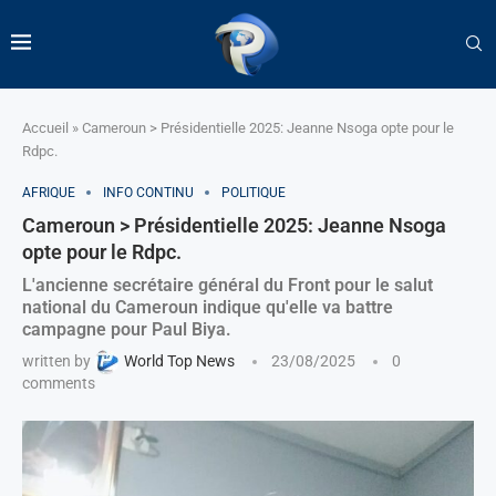
Accueil
»
Cameroun > Présidentielle 2025: Jeanne Nsoga opte pour le
Rdpc.
AFRIQUE
INFO CONTINU
POLITIQUE
Cameroun > Présidentielle 2025: Jeanne Nsoga
opte pour le Rdpc.
L'ancienne secrétaire général du Front pour le salut
national du Cameroun indique qu'elle va battre
campagne pour Paul Biya.
written by
World Top News
23/08/2025
0
comments