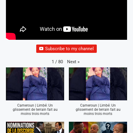
Subscribe to my channel
Next
»
1
/
80
Cameroun | Limbé: Un
Cameroun | Limbé: Un
glissement de terrain fait au
glissement de terrain fait au
moins trois morts
moins trois morts