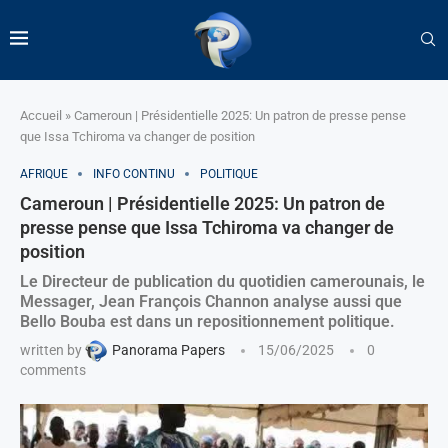
Accueil
»
Cameroun | Présidentielle 2025: Un patron de presse pense
que Issa Tchiroma va changer de position
AFRIQUE
INFO CONTINU
POLITIQUE
Cameroun | Présidentielle 2025: Un patron de
presse pense que Issa Tchiroma va changer de
position
Le Directeur de publication du quotidien camerounais, le
Messager, Jean François Channon analyse aussi que
Bello Bouba est dans un repositionnement politique.
written by
Panorama Papers
15/06/2025
0
comments