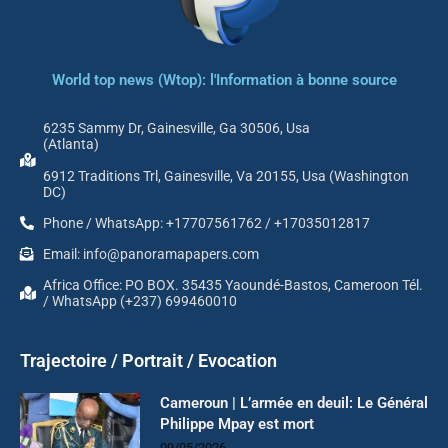
World top news (Wtop): l'Information à bonne source
6235 Sammy Dr, Gainesville, Ga 30506, Usa
(Atlanta)
6912 Traditions Trl, Gainesville, Va 20155, Usa (Washington
DC)
Phone / WhatsApp: +17707561762 / +17035012817
Email: info@panoramapapers.com
Africa Office: PO BOX. 35435 Yaoundé-Bastos, Cameroon Tél.
/ WhatsApp (+237) 699460010
Trajectoire / Portrait / Evocation
Cameroun | L’armée en deuil: Le Général
Philippe Mpay est mort
09/05/2026