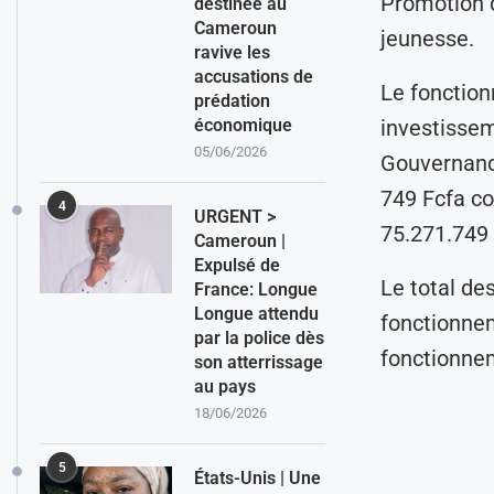
Promotion de
destinée au
Cameroun
jeunesse.
ravive les
accusations de
Le fonction
prédation
économique
investissem
05/06/2026
Gouvernance
749 Fcfa co
4
URGENT >
75.271.749
Cameroun |
Expulsé de
Le total de
France: Longue
Longue attendu
fonctionne
par la police dès
fonctionnem
son atterrissage
au pays
18/06/2026
5
États-Unis | Une