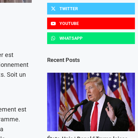
TWITTER
YOUTUBE
WHATSAPP
r est
Recent Posts
ctionnement
s. Soit un
nement est
gramme.
la