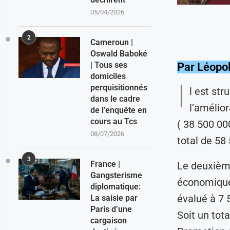
05/04/2026
2
Cameroun |
Oswald Baboké
| Tous ses
Par Léopo
domiciles
I
perquisitionnés
l est st
dans le cadre
l’amélio
de l’enquête en
cours au Tcs
( 38 500 00
08/07/2026
total de 58
3
France |
Le deuxièm
Gangsterisme
économique 
diplomatique:
évalué à 7
La saisie par
Paris d’une
Soit un tot
cargaison