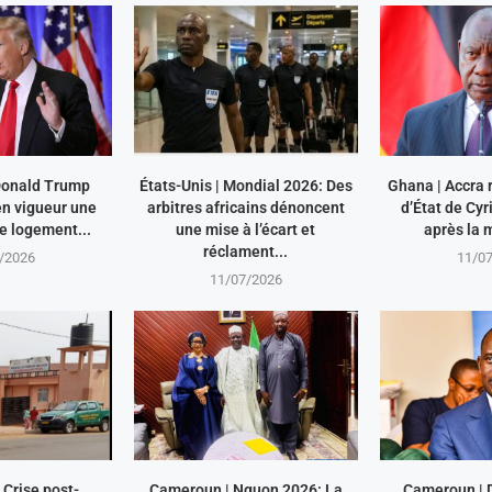
 Donald Trump
États-Unis | Mondial 2026: Des
Ghana | Accra r
en vigueur une
arbitres africains dénoncent
d’État de Cy
le logement...
une mise à l’écart et
après la m
réclament...
/2026
11/0
11/07/2026
Crise post-
Cameroun | Nguon 2026: La
Cameroun | 