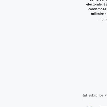
électorale: S
condamnées 
militaire 
10/07
Subscribe