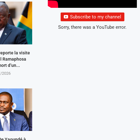
Subscribe to my channel
Sorry, there was a YouTube error.
eporte la visite
ril Ramaphosa
ort d’un...
7/2026
De Yaoundé à