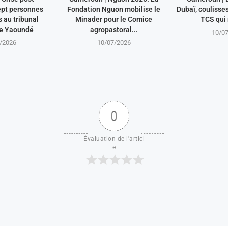
ept personnes
Fondation Nguon mobilise le
Dubaï, coulisse
au tribunal
Minader pour le Comice
TCS qui 
de Yaoundé
agropastoral...
10/0
/2026
10/07/2026
0
Évaluation de l'articl
e