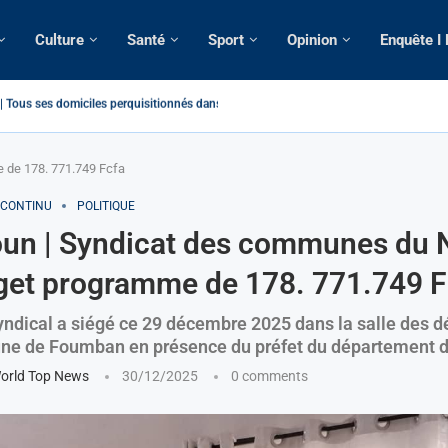
Culture
Santé
Sport
Opinion
Enquête I
atique: La saisie par Paris d’une cargaison destinée...
é de France: Longue Longue attendu par...
camerounaise tuée par la chute d’un arbre...
on constitutionnelle: Un vice-président aux pouvoirs étendus...
sion: Le commissaire Vicent de Paul Meva aurait...
rale: Incertitudes sur le cas Anicet Ekane.
stique: Franck Emmanuel Biya nouveau vice-président dans les...
s intellectuels appellent à la libération du...
 de 178. 771.749 Fcfa
 CONTINU
POLITIQUE
un | Syndicat des communes du 
get programme de 178. 771.749 F
yndical a siégé ce 29 décembre 2025 dans la salle des d
ne de Foumban en présence du préfet du département 
orld Top News
30/12/2025
0 comments