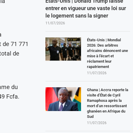
la
États-Unis | Donald Trump laisse
entrer en vigueur une vaste loi sur
le logement sans la signer
11/07/2026
a
États-Unis | Mondial
t de 71 771
2026: Des arbitres
africains dénoncent une
total de
mise à l’écart et
réclament leur
rapatriement
11/07/2026
omme du
Ghana | Accra reporte la
visite d’État de Cyril
49 Fcfa.
Ramaphosa après la
mort d’un ressortissant
ghanéen en Afrique du
Sud
11/07/2026