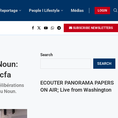
 Reportage
People I Lifestyle
Médias
LOGIN
SUBSCRIBE NEWSLETTERS
Search
Noun:
SEARCH
cfa
ECOUTER PANORAMA PAPERS
élibérations
ON AIR; Live from Washington
du Noun.