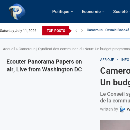
Politique
Economie
Société
Saturday, July 11, 2026
TOP POSTS
France | Gangsterisme diplom
URGENT > Cameroun | Expuls
États-Unis | Une infirmière 
Exclusif > Cameroun | Révisi
Cameroun | Liberté d’expres
Cameroun | Crise post-électo
Cameroun | Succession dyna
Cameroun | Affaire Maduro: De
Accueil
»
Cameroun | Syndicat des communes du Noun: Un budget programme
AFRIQUE
INFO
Ecouter
Panorama Papers on
Camero
air
, Live from Washington DC
Un bud
Le Conseil s
de la commu
written by
W