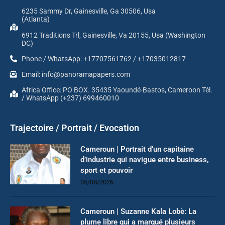
6235 Sammy Dr, Gainesville, Ga 30506, Usa
(Atlanta)
6912 Traditions Trl, Gainesville, Va 20155, Usa (Washington
DC)
Phone / WhatsApp: +17707561762 / +17035012817
Email: info@panoramapapers.com
Africa Office: PO BOX. 35435 Yaoundé-Bastos, Cameroon Tél.
/ WhatsApp (+237) 699460010
Trajectoire / Portrait / Evocation
Cameroun | Portrait d’un capitaine
d’industrie qui navigue entre business,
sport et pouvoir
05/08/2026
Cameroun | Suzanne Kala Lobè: La
plume libre qui a marqué plusieurs