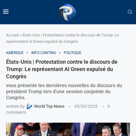
Accueil
»
États-Unis | Protestation contre le discours de Trump: Le
représentant Al Green expulsé du Congrès
AMÉRIQUE
INFO CONTINU
POLITIQUE
États-Unis | Protestation contre le discours de
Trump: Le représentant Al Green expulsé du
Congrès
vous présente les dernières nouvelles du discours du
président Trump lors d'une session conjointe du
Congrès.
written by
World Top News
05/03/2025
0
comments