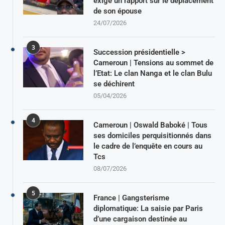
exigé un rapport sur le déplacement
de son épouse
24/07/2026
3
Succession présidentielle >
Cameroun | Tensions au sommet de
l’Etat: Le clan Nanga et le clan Bulu
se déchirent
05/04/2026
4
Cameroun | Oswald Baboké | Tous
ses domiciles perquisitionnés dans
le cadre de l’enquête en cours au
Tcs
08/07/2026
5
France | Gangsterisme
diplomatique: La saisie par Paris
d’une cargaison destinée au