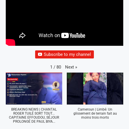
Subscribe to my channel
Next
»
1
/
80
BREAKING NEWS | CHANTAL
Cameroun | Limbé: Un
ROGER TUILÉ SORT TOUT...
glissement de terrain fait au
CAPITAINE EFFOUDOU, SÉJOUR
moins trois morts
PROLONGÉ DE PAUL BIYA...