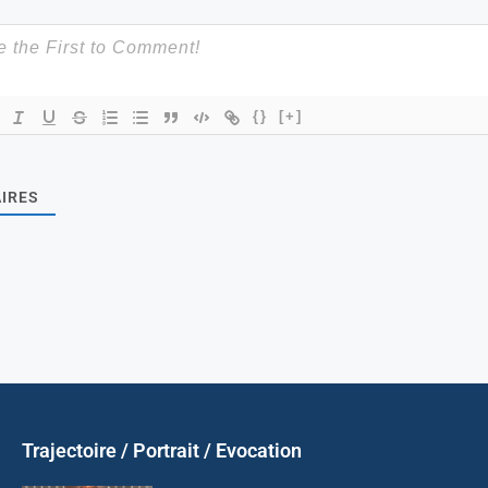
{}
[+]
IRES
Trajectoire / Portrait / Evocation