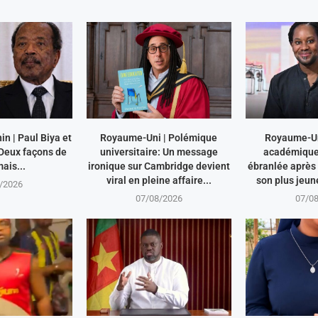
n | Paul Biya et
Royaume-Uni | Polémique
Royaume-Uni
 Deux façons de
universitaire: Un message
académique
ais...
ironique sur Cambridge devient
ébranlée après
viral en pleine affaire...
son plus jeun
/2026
07/08/2026
07/0