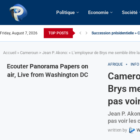
Politique
Economie
Société
Succession présidentielle > C
Friday, August 7, 2026
TOP POSTS
Cameroun | Oswald Baboké | T
France | Gangsterisme diploma
URGENT > Cameroun | Expulsé
États-Unis | Une infirmière ca
Exclusif > Cameroun | Révisio
Cameroun | Liberté d’express
Cameroun | Crise post-élector
Accueil
»
Cameroun > Jean P. Akono: « L’employeur de Brys me semble être la
AFRIQUE
INFO
Ecouter
Panorama Papers on
Camerou
air
, Live from Washington DC
Brys me
pas voi
Jean P. Akon
pas voir les
written by
W