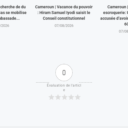
recherche de du
Cameroun | Vacance du pouvoir
Cameroun | 
Bas se mobilise
: Hiram Samuel Iyodi saisit le
escroquerie: 
mbassade...
Conseil constitutionnel
accusée d’avoir
60
/2026
07/08/2026
07/0
0
Évaluation de l'articl
e