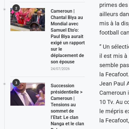
primes des 
2
Cameroun |
ailleurs dan
Chantal Biya au
mis à la di
Mondial avec
Samuel Eto’o:
football ca
Paul Biya aurait
exigé un rapport
” Un sélecti
sur le
il est mis 
déplacement de
son épouse
semble pas 
24/07/2026
la Fecafoot
Jean Paul A
3
Succession
Cameroun i
présidentielle >
Cameroun |
10 Tv. Au c
Tensions au
le mépris e
sommet de
l’Etat: Le clan
la Fecafoot,
Nanga et le clan