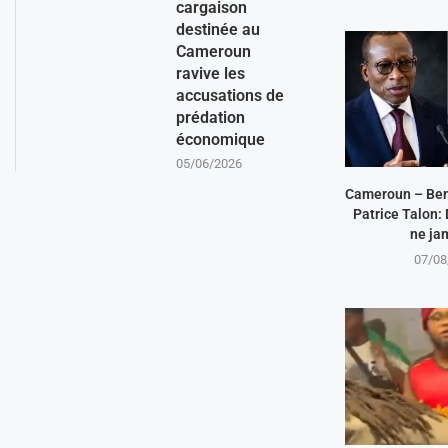
cargaison
destinée au
Cameroun
ravive les
accusations de
prédation
économique
05/06/2026
Cameroun – Beni
Patrice Talon:
ne jam
07/08