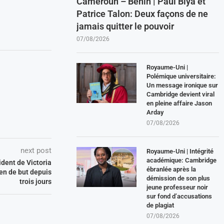
Cameroun – Benin | Paul Biya et
Patrice Talon: Deux façons de ne
jamais quitter le pouvoir
07/08/2026
Royaume-Uni |
Polémique universitaire:
Un message ironique sur
Cambridge devient viral
en pleine affaire Jason
Arday
07/08/2026
next post
Royaume-Uni | Intégrité
académique: Cambridge
ident de Victoria
ébranlée après la
en de but depuis
démission de son plus
trois jours
jeune professeur noir
sur fond d’accusations
de plagiat
07/08/2026