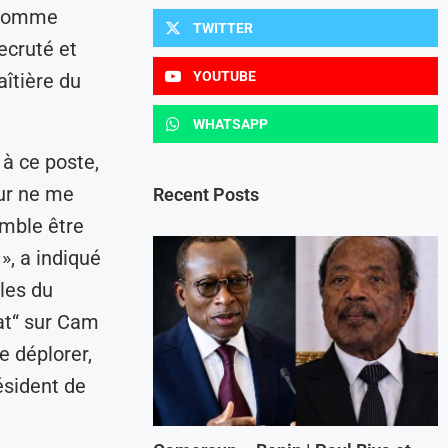
n comme
TWITTER
ecruté et
YOUTUBE
aîtière du
WHATSAPP
 à ce poste,
eur ne me
Recent Posts
mble être
», a indiqué
les du
at“ sur Cam
e déplorer,
ésident de