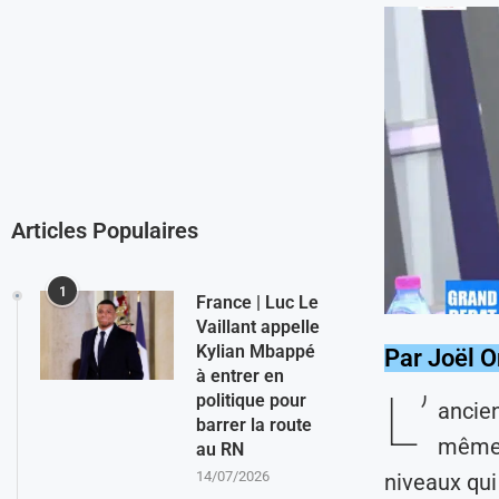
Articles Populaires
1
France | Luc Le
Vaillant appelle
Kylian Mbappé
Par Joël 
à entrer en
L’
politique pour
ancie
barrer la route
même s
au RN
14/07/2026
niveaux qui