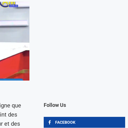
igne que
Follow Us
int des
FACEBOOK
r et des