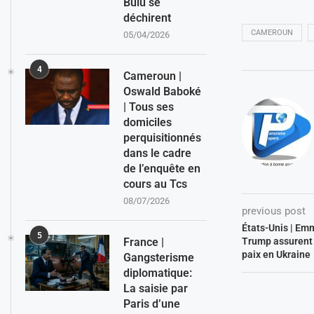
Bulu se
déchirent
CAMEROUN
05/04/2026
4
Cameroun |
Oswald Baboké
| Tous ses
domiciles
perquisitionnés
dans le cadre
de l’enquête en
cours au Tcs
08/07/2026
previous post
États-Unis | Em
5
Trump assurent v
France |
paix en Ukraine
Gangsterisme
diplomatique:
La saisie par
Paris d’une