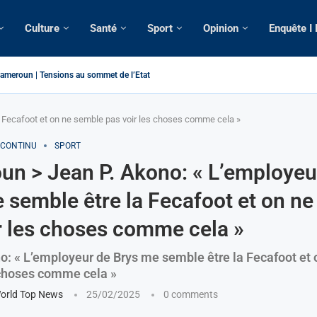
Culture
Santé
Sport
Opinion
Enquête I
ameroun | Tensions au sommet de l’Etat: Le...
ous ses domiciles perquisitionnés dans le...
tique: La saisie par Paris d’une cargaison destinée...
 de France: Longue Longue attendu par...
merounaise tuée par la chute d’un arbre...
n constitutionnelle: Un vice-président aux pouvoirs étendus...
ion: Le commissaire Vicent de Paul Meva aurait...
ale: Incertitudes sur le cas Anicet Ekane.
 Fecafoot et on ne semble pas voir les choses comme cela »
 CONTINU
SPORT
n > Jean P. Akono: « L’employeu
 semble être la Fecafoot et on n
r les choses comme cela »
o: « L’employeur de Brys me semble être la Fecafoot et
 choses comme cela »
orld Top News
25/02/2025
0 comments