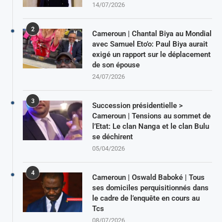
14/07/2026
2
Cameroun | Chantal Biya au Mondial
avec Samuel Eto’o: Paul Biya aurait
exigé un rapport sur le déplacement
de son épouse
24/07/2026
3
Succession présidentielle >
Cameroun | Tensions au sommet de
l’Etat: Le clan Nanga et le clan Bulu
se déchirent
05/04/2026
4
Cameroun | Oswald Baboké | Tous
ses domiciles perquisitionnés dans
le cadre de l’enquête en cours au
Tcs
08/07/2026