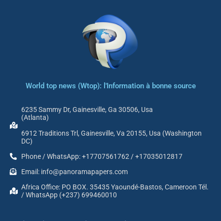
World top news (Wtop): l'Information à bonne source
6235 Sammy Dr, Gainesville, Ga 30506, Usa
(Atlanta)
6912 Traditions Trl, Gainesville, Va 20155, Usa (Washington
DC)
Phone / WhatsApp: +17707561762 / +17035012817
Email: info@panoramapapers.com
Africa Office: PO BOX. 35435 Yaoundé-Bastos, Cameroon Tél.
/ WhatsApp (+237) 699460010