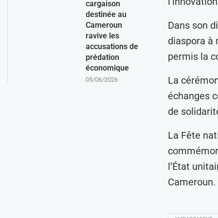
l’innovation
cargaison
destinée au
Dans son dis
Cameroun
ravive les
diaspora à 
accusations de
permis la co
prédation
économique
La cérémon
05/06/2026
échanges c
de solidari
La Fête nat
commémore 
l’État unita
Cameroun.