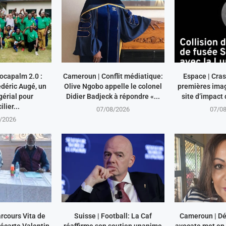
ocapalm 2.0 :
Cameroun | Conflit médiatique:
Espace | Cras
déric Augé, un
Olive Ngobo appelle le colonel
premières imag
érial pour
Didier Badjeck à répondre «...
site d’impact 
lier...
07/08/2026
07/0
/2026
rcours Vita de
Suisse | Football: La Caf
Cameroun | Dé