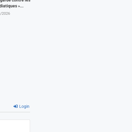
garde contre les
iatiques »...
8/2026
Login