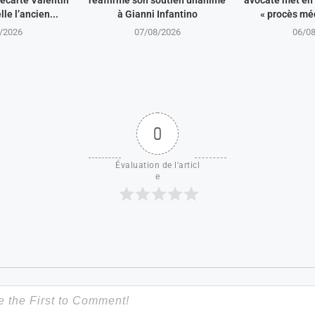
écarte Valentin
réaffirme son soutien unanime
avocate met en 
le l’ancien...
à Gianni Infantino
« procès méd
/2026
07/08/2026
06/0
0
Évaluation de l'articl
e