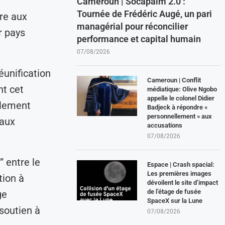
Cameroun | Socapalm 2.0 :
Tournée de Frédéric Augé, un pari
re aux
managérial pour réconcilier
r pays
performance et capital humain
07/08/2026
éunification
Cameroun | Conflit
nt cet
médiatique: Olive Ngobo
appelle le colonel Didier
alement
Badjeck à répondre «
personnellement » aux
 aux
accusations
07/08/2026
 entre le
Espace | Crash spacial:
Les premières images
tion à
dévoilent le site d’impact
de l’étage de fusée
ge
SpaceX sur la Lune
 soutien à
07/08/2026