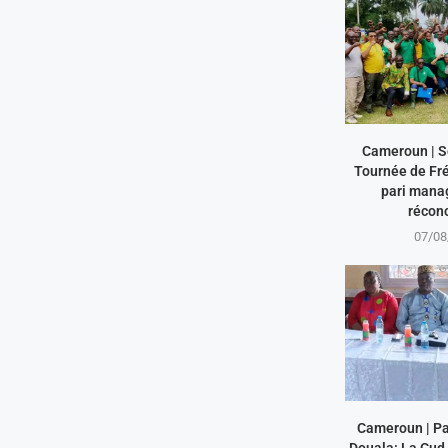
Cameroun | S
Tournée de Fré
pari manag
réconci
07/08
Cameroun | Pa