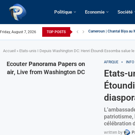
Politique
Economie
Société
Friday, August 7, 2026
TOP POSTS
Succession présidentielle > C
Cameroun | Oswald Baboké | T
France | Gangsterisme diploma
URGENT > Cameroun | Expulsé
États-Unis | Une infirmière ca
Exclusif > Cameroun | Révisio
Cameroun | Liberté d’express
Cameroun | Crise post-élector
Accueil
»
Etats-unis I Depuis Washington DC: Henri Étoundi Essomba salue le r
AFRIQUE
INFO
Ecouter
Panorama Papers on
Etats-u
air
, Live from Washington DC
Étoundi
diaspor
L’ambassadeu
patriotisme, 
célébration 
written by
P