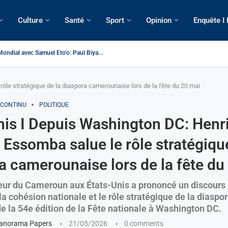
Culture
Santé
Sport
Opinion
Enquête I
ameroun | Tensions au sommet de l’Etat: Le...
ous ses domiciles perquisitionnés dans le...
tique: La saisie par Paris d’une cargaison destinée...
 de France: Longue Longue attendu par...
merounaise tuée par la chute d’un arbre...
n constitutionnelle: Un vice-président aux pouvoirs étendus...
ion: Le commissaire Vicent de Paul Meva aurait...
ale: Incertitudes sur le cas Anicet Ekane.
ôle stratégique de la diaspora camerounaise lors de la fête du 20 mai
 CONTINU
POLITIQUE
nis I Depuis Washington DC: Henr
 Essomba salue le rôle stratégique
a camerounaise lors de la fête du
r du Cameroun aux États-Unis a prononcé un discours a
la cohésion nationale et le rôle stratégique de la diaspor
de la 54e édition de la Fête nationale à Washington DC.
anorama Papers
21/05/2026
0 comments