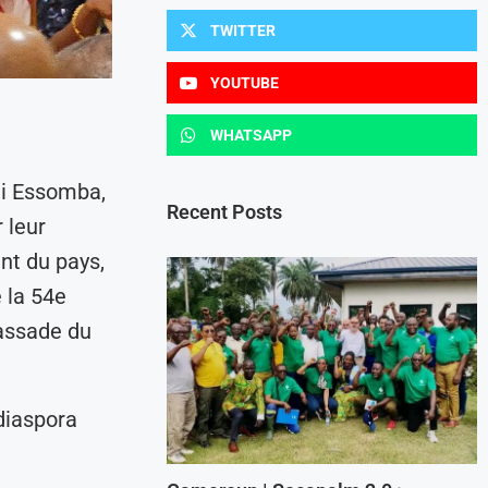
TWITTER
YOUTUBE
WHATSAPP
i Essomba,
Recent Posts
 leur
nt du pays,
 la 54e
bassade du
 diaspora