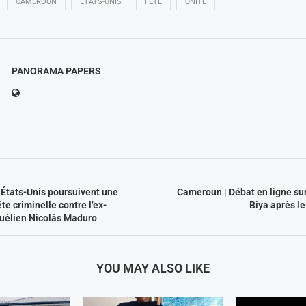
CAMEROUN
ÉTATS-UNIS
FÊTE
UNITÉ
PANORAMA PAPERS
 États-Unis poursuivent une
Cameroun | Débat en ligne sur
e criminelle contre l’ex-
Biya après le
uélien Nicolás Maduro
YOU MAY ALSO LIKE