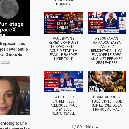
NGOH QUI A
NOMMÉ?
PAUL BIYA NE
ABDOURAMAN
REVIENDRA PLUS |
HAMADOU BABBA
h spacial: Les
LE SPECTRE DU
LANCE LA
es dévoilent le
COUP D'ÉTAT | LA
REMONTADA | IL VA
de l’étage de...
FAMILLE BABOKÉ
ENVOYER LE RDPC
LIVRE TOUT
AU CIMETIÈRE AVEC
8/2026
SES LEADERS
FAILLITE DES
CHANTAL ROGER
ENTREPRISES
TUILÉ S'INTERROGE
PUBLIQUES, PAUL
SUR LE RÔLE DE LA
BIYA SEUL
FRANCE AU MALI
RESPONSABLE
ontologie: Une
Next
»
1
/
80