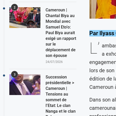
2
Cameroun |
Chantal Biya au
Mondial avec
Samuel Eto’o:
Par Ilyass
Paul Biya aurait
exigé un rapport
L’
sur le
ambas
déplacement de
a exho
son épouse
engagement 
24/07/2026
lors de son
3
Succession
édition de 
présidentielle >
Cameroun à
Cameroun |
Tensions au
Dans son al
sommet de
l’Etat: Le clan
camerounais
Nanga et le clan