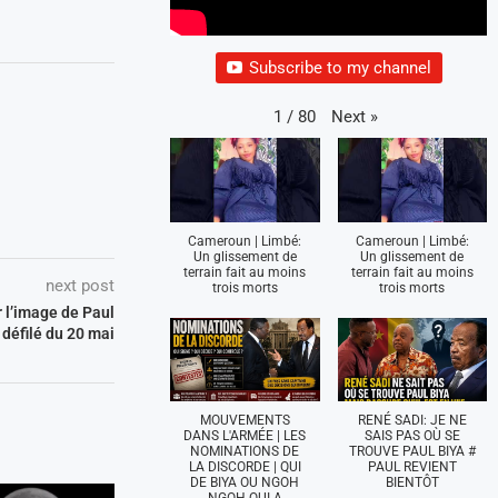
Subscribe to my channel
Next
»
1
/
80
Cameroun | Limbé:
Cameroun | Limbé:
Un glissement de
Un glissement de
terrain fait au moins
terrain fait au moins
next post
trois morts
trois morts
 l’image de Paul
 défilé du 20 mai
MOUVEMENTS
RENÉ SADI: JE NE
DANS L'ARMÉE | LES
SAIS PAS OÙ SE
NOMINATIONS DE
TROUVE PAUL BIYA #
LA DISCORDE | QUI
PAUL REVIENT
DE BIYA OU NGOH
BIENTÔT