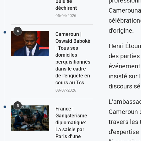
professionn
Bulu se
déchirent
Camerounais
05/04/2026
célébration
d’origine.
4
Cameroun |
Oswald Baboké
Henri Étoun
| Tous ses
domiciles
des parties
perquisitionnés
événement d
dans le cadre
insisté sur
de l’enquête en
cours au Tcs
discours sé
08/07/2026
L’ambassade
5
France |
Cameroun et
Gangsterisme
travers les 
diplomatique:
La saisie par
d’expertise
Paris d’une