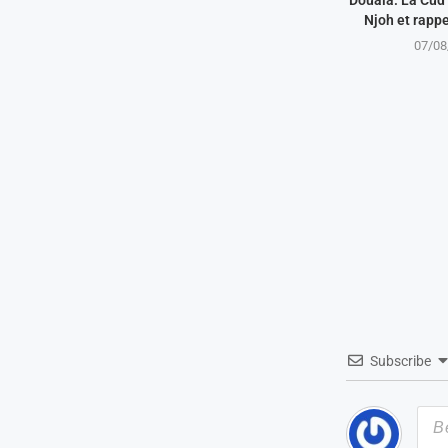
Douala: La Cud 
Njoh et rappel
07/08
Subscribe