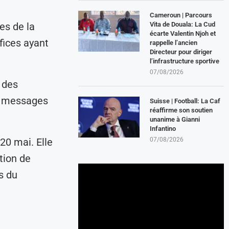
Cameroun | Parcours
Vita de Douala: La Cud
es de la
écarte Valentin Njoh et
fices ayant
rappelle l’ancien
Directeur pour diriger
l’infrastructure sportive
07/08/2026
 des
s messages
Suisse | Football: La Caf
réaffirme son soutien
unanime à Gianni
Infantino
07/08/2026
20 mai. Elle
tion de
s du