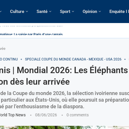
Culture
Santé
Sport
Opinion
Enquête I
atique: La saisie par Paris d’une cargaison destinée...
é de France: Longue Longue attendu par...
camerounaise tuée par la chute d’un arbre...
on constitutionnelle: Un vice-président aux pouvoirs étendus...
sion: Le commissaire Vicent de Paul Meva aurait...
rale: Incertitudes sur le cas Anicet Ekane.
stique: Franck Emmanuel Biya nouveau vice-président dans les...
s intellectuels appellent à la libération du...
ivée
FO CONTINU
SPECIALE COUPE DU MONDE CANADA - MEXIQUE - USA 2026
nis | Mondial 2026: Les Éléphants
on dès leur arrivée
 de la Coupe du monde 2026, la sélection ivoirienne susc
articulier aux États-Unis, où elle poursuit sa préparati
é par l’enthousiasme de la diaspora.
orld Top News
08/06/2026
0 comments