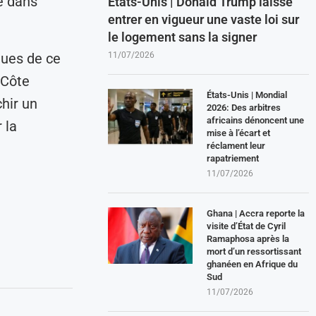
e dans
États-Unis | Donald Trump laisse
entrer en vigueur une vaste loi sur
le logement sans la signer
11/07/2026
dues de ce
 Côte
États-Unis | Mondial
chir un
2026: Des arbitres
africains dénoncent une
 la
mise à l’écart et
réclament leur
rapatriement
11/07/2026
Ghana | Accra reporte la
visite d’État de Cyril
Ramaphosa après la
mort d’un ressortissant
ghanéen en Afrique du
Sud
11/07/2026