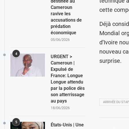
technique a
destinée au
Cameroun
cette compé
ravive les
accusations de
Déjà consid
prédation
Mondial org
économique
05/06/2026
d’Ivoire nou
nouveau cap
4
URGENT >
surprise.
Cameroun |
Expulsé de
France: Longue
Longue attendu
par la police dès
son atterrissage
au pays
ARRIVÉE DU STAF
18/06/2026
5
États-Unis | Une