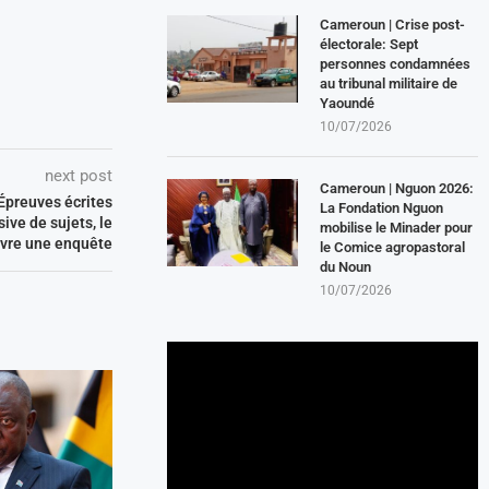
Cameroun | Crise post-
électorale: Sept
personnes condamnées
au tribunal militaire de
Yaoundé
10/07/2026
next post
Cameroun | Nguon 2026:
Épreuves écrites
La Fondation Nguon
ive de sujets, le
mobilise le Minader pour
uvre une enquête
le Comice agropastoral
du Noun
10/07/2026