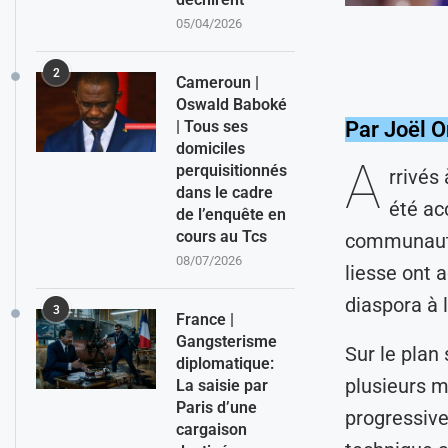
05/04/2026
2
Cameroun |
Oswald Baboké
Par Joël 
| Tous ses
domiciles
A
perquisitionnés
rrivés
dans le cadre
été ac
de l’enquête en
cours au Tcs
communauté 
08/07/2026
liesse ont 
diaspora à 
3
France |
Gangsterisme
Sur le plan 
diplomatique:
plusieurs m
La saisie par
Paris d’une
progressive
cargaison