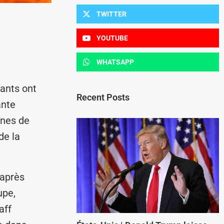
TWITTER
YOUTUBE
WHATSAPP
hants ont
Recent Posts
ante
ènes de
de la
 après
upe,
aff