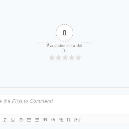
0
Évaluation de l'articl
e
{}
[+]