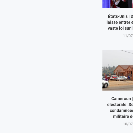
États-Unis |
laisse entrer 
vaste loi sur 
11/07
Cameroun | 
électorale: S
condamnées 
militaire 
10/07