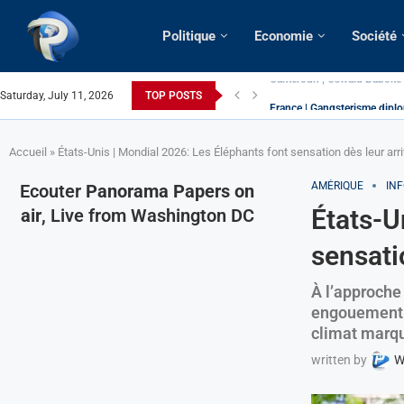
Politique
Economie
Société
Saturday, July 11, 2026
TOP POSTS
France | Gangsterisme diplom
URGENT > Cameroun | Expuls
États-Unis | Une infirmière 
Exclusif > Cameroun | Révisi
Cameroun | Liberté d’expres
Cameroun | Crise post-électo
Cameroun | Succession dyna
Cameroun | Affaire Maduro: De
Accueil
»
États-Unis | Mondial 2026: Les Éléphants font sensation dès leur arr
AMÉRIQUE
IN
Ecouter
Panorama Papers on
États-U
air
, Live from Washington DC
sensati
À l’approche
engouement p
climat marqu
written by
W