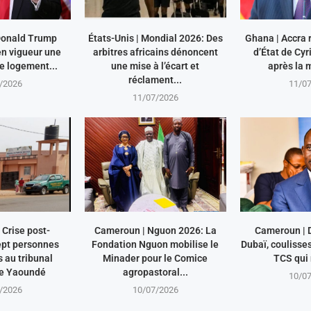
 Donald Trump
États-Unis | Mondial 2026: Des
Ghana | Accra r
en vigueur une
arbitres africains dénoncent
d’État de Cy
le logement...
une mise à l’écart et
après la m
réclament...
/2026
11/0
11/07/2026
Crise post-
Cameroun | Nguon 2026: La
Cameroun | 
ept personnes
Fondation Nguon mobilise le
Dubaï, coulisse
au tribunal
Minader pour le Comice
TCS qui 
de Yaoundé
agropastoral...
10/0
/2026
10/07/2026