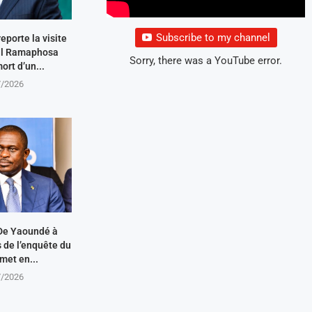
Subscribe to my channel
eporte la visite
ril Ramaphosa
Sorry, there was a YouTube error.
ort d’un...
7/2026
De Yaoundé à
s de l’enquête du
met en...
7/2026