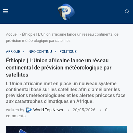
Accueil
»
Éthiopie | L’Union africaine lance un réseau continental de
prévision météorologique par satellites
AFRIQUE
INFO CONTINU
POLITIQUE
Éthiopie | L’Union africaine lance un réseau
continental de prévision météorologique par
satellites
L’Union africaine met en place un nouveau système
continental basé sur les satellites afin d’améliorer les
prévisions météorologiques et les alertes précoces face
aux catastrophes climatiques en Afrique.
written by
World Top News
20/05/2026
0
comments