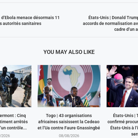
e d’Ebola menace désormais 11
États-Unis | Donald Trump
s autorités sanitaires
accords de normalisation av
cadre d’un a
YOU MAY ALSO LIKE
Vermont : Cinq
Togo | 43 organisations
États-Unis |
timent arrêtés
africaines saisissent la Cedeao
confirmé procu
d’un contrôle...
et l’Ua contre Faure Gnassingbé
États-Unis à l
ser
/2026
08/08/2026