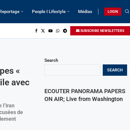
 Reportage
People I Lifestyle
Médias
LOGIN
SUBSCRIBE NEWSLETTERS
Search
ppes «
SEARCH
ile avec
ECOUTER PANORAMA PAPERS
ON AIR; Live from Washington
 l’Iran
ccusées de
ndement