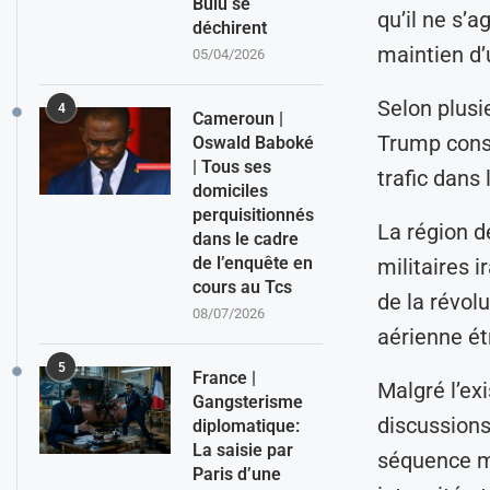
Bulu se
qu’il ne s’a
déchirent
maintien d’
05/04/2026
Selon plusi
4
Cameroun |
Trump consi
Oswald Baboké
| Tous ses
trafic dans
domiciles
perquisitionnés
La région d
dans le cadre
de l’enquête en
militaires 
cours au Tcs
de la révol
08/07/2026
aérienne ét
5
France |
Malgré l’exi
Gangsterisme
discussions
diplomatique:
La saisie par
séquence mi
Paris d’une