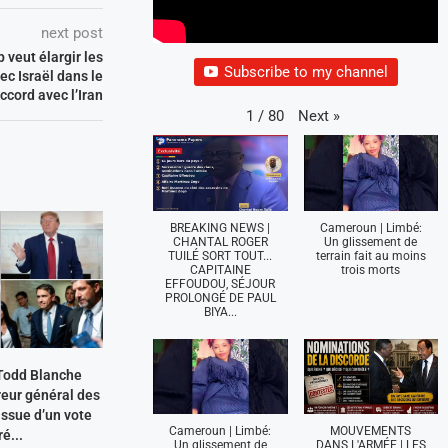
next post
 veut élargir les
Subscribe to my channel
ec Israël dans le
ccord avec l’Iran
Next
»
1
/
80
BREAKING NEWS |
Cameroun | Limbé:
CHANTAL ROGER
Un glissement de
TUILÉ SORT TOUT...
terrain fait au moins
CAPITAINE
trois morts
EFFOUDOU, SÉJOUR
PROLONGÉ DE PAUL
BIYA...
 Todd Blanche
reur général des
’issue d’un vote
Cameroun | Limbé:
MOUVEMENTS
ré...
Un glissement de
DANS L'ARMÉE | LES