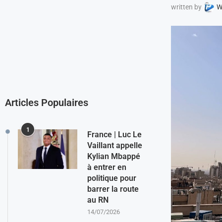
written by
W
Articles Populaires
1
France | Luc Le
Vaillant appelle
Kylian Mbappé
à entrer en
politique pour
barrer la route
au RN
14/07/2026