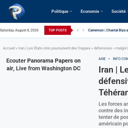
Politique
Economie
Société
Saturday, August 8, 2026
TOP POSTS
Succession présidentielle 
Cameroun | Oswald Baboké 
France | Gangsterisme dipl
URGENT > Cameroun | Expu
États-Unis | Une infirmière
Exclusif > Cameroun | Révi
Cameroun | Liberté d’expre
Cameroun | Crise post-élec
Accueil
»
Iran | Les États-Unis poursuivent des frappes « défensives » malgré 
ASIE
INFO CO
Ecouter
Panorama Papers on
Iran | 
air
, Live from Washington DC
défensi
Téhéra
Les forces a
contre des i
tenter de po
américain po