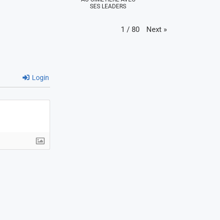
SES LEADERS
Next
»
1
/
80
Login