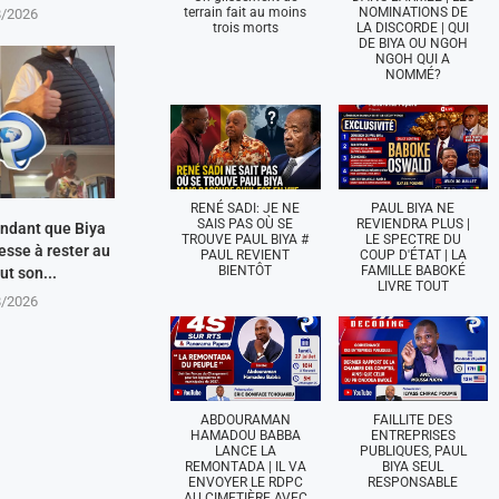
terrain fait au moins
NOMINATIONS DE
8/2026
trois morts
LA DISCORDE | QUI
DE BIYA OU NGOH
NGOH QUI A
NOMMÉ?
RENÉ SADI: JE NE
PAUL BIYA NE
SAIS PAS OÙ SE
REVIENDRA PLUS |
ndant que Biya
TROUVE PAUL BIYA #
LE SPECTRE DU
esse à rester au
PAUL REVIENT
COUP D'ÉTAT | LA
BIENTÔT
FAMILLE BABOKÉ
ut son...
LIVRE TOUT
8/2026
ABDOURAMAN
FAILLITE DES
HAMADOU BABBA
ENTREPRISES
LANCE LA
PUBLIQUES, PAUL
REMONTADA | IL VA
BIYA SEUL
ENVOYER LE RDPC
RESPONSABLE
AU CIMETIÈRE AVEC