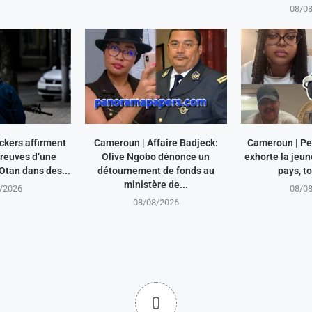
08/0
ckers affirment
Cameroun | Affaire Badjeck:
Cameroun | Pe
preuves d’une
Olive Ngobo dénonce un
exhorte la jeun
’Otan dans des...
détournement de fonds au
pays, to
ministère de...
/2026
08/0
08/08/2026
0