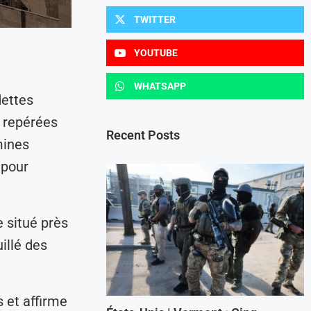
TWITTER
YOUTUBE
WHATSAPP
dettes
é repérées
Recent Posts
mines
 pour
 situé près
illé des
s et affirme