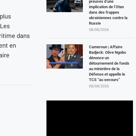
preuves d’une
implication de l’Otan
dans des frappes
plus
ukrainiennes contre la
Russie
 Les
08/08/2026
aritime dans
ent en
Cameroun | Affaire
Badjeck: Olive Ngobo
aire
dénonce un
détournement de fonds
au ministère de la
Défense et appelle le
TCS “au secours”
08/08/2026