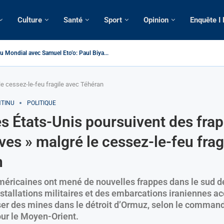
Culture
Santé
Sport
Opinion
Enquête I
> Cameroun | Tensions au sommet de l’Etat: Le...
| Tous ses domiciles perquisitionnés dans le...
omatique: La saisie par Paris d’une cargaison destinée...
lsé de France: Longue Longue attendu par...
 camerounaise tuée par la chute d’un arbre...
sion constitutionnelle: Un vice-président aux pouvoirs étendus...
ssion: Le commissaire Vicent de Paul Meva aurait...
torale: Incertitudes sur le cas Anicet Ekane.
le cessez-le-feu fragile avec Téhéran
NTINU
POLITIQUE
Les États-Unis poursuivent des fra
ves » malgré le cessez-le-feu frag
n
méricaines ont mené de nouvelles frappes dans le sud de
nstallations militaires et des embarcations iraniennes a
ser des mines dans le détroit d’Ormuz, selon le comma
ur le Moyen-Orient.