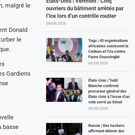
États-Unis | Vermont : Cinq
an, malgré le
ouvriers du bâtiment arrêtés par
l’Ice lors d’un contrôle routier
08/08/2026
dent Donald
urber le
Togo | 43 organisations
africaines saisissent la
que.
Cedeao et l’Ua contre
Faure Gnassingbé
es
08/08/2026
des Gardiens
États-Unis | Todd
nse
Blanche confirmé
procureur général des
États-Unis à l’issue d’un
vote serré au Sénat
08/08/2026
velle
Russie | Des hackers
 à basse
affirment détenir des