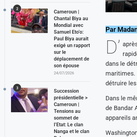
2
Cameroun |
Chantal Biya au
Mondial avec
Par Madan
Samuel Eto’o:
Paul Biya aurait
D’
après
exigé un rapport
sur le
rapid
déplacement de
dans le dét
son épouse
maritimes. 
24/07/2026
détruire le
3
Succession
Dans le mê
présidentielle >
Cameroun |
de Bandar A
Tensions au
appareils a
sommet de
l’Etat: Le clan
Nanga et le clan
Washington 