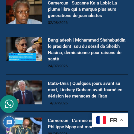
Cameroun | Suzanne Kala Lobè: La
plume libre qui a marqué plusieurs
générations de journalistes
02/08/2026
Bangladesh | Mohammad Shahabuddin,
le président issu du sérail de Sheikh
Hasina, démissionne pour raisons de
santé
24/07/2026
États-Unis | Quelques jours avant sa
mort, Lindsey Graham avait tourné en
dérision les menaces de l’Iran
14/07/2026
FR
Cameroun | L’armée en deuil: Le Général
Philippe Mpay est mort
09/05/2026