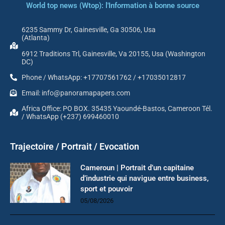
World top news (Wtop): l'Information à bonne source
6235 Sammy Dr, Gainesville, Ga 30506, Usa
(Atlanta)
6912 Traditions Trl, Gainesville, Va 20155, Usa (Washington
DC)
Phone / WhatsApp: +17707561762 / +17035012817
Email: info@panoramapapers.com
Africa Office: PO BOX. 35435 Yaoundé-Bastos, Cameroon Tél.
/ WhatsApp (+237) 699460010
Trajectoire / Portrait / Evocation
Cameroun | Portrait d’un capitaine
d’industrie qui navigue entre business,
sport et pouvoir
05/08/2026