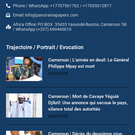
Phone / WhatsApp: +17707561762 / +17035012817
Email: info@panoramapapers.com
Africa Office: PO BOX. 35435 Yaoundé-Bastos, Cameroon Tél.
/ WhatsApp (+237) 699460010
Trajectoire / Portrait / Evocation
Cameroun | L’armée en deuil: Le Général
Philippe Mpay est mort
09/05/2026
Cameroun | Mort de Cavaye Yéguié
Djibril: Une annonce qui secoue le pays,
silence total des autorités
06/05/2026
Cameroun | Décès du deuxième vice-