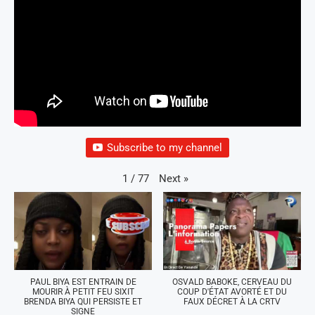
Subscribe to my channel
Next
»
1
/
77
PAUL BIYA EST ENTRAIN DE
OSVALD BABOKE, CERVEAU DU
MOURIR À PETIT FEU SIXIT
COUP D'ÉTAT AVORTÉ ET DU
BRENDA BIYA QUI PERSISTE ET
FAUX DÉCRET À LA CRTV
SIGNE