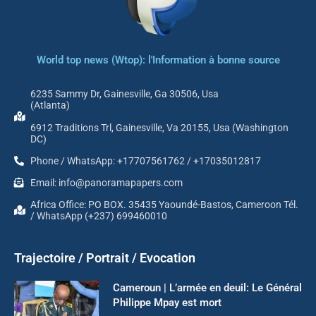
World top news (Wtop): l'Information à bonne source
6235 Sammy Dr, Gainesville, Ga 30506, Usa
(Atlanta)
6912 Traditions Trl, Gainesville, Va 20155, Usa (Washington
DC)
Phone / WhatsApp: +17707561762 / +17035012817
Email: info@panoramapapers.com
Africa Office: PO BOX. 35435 Yaoundé-Bastos, Cameroon Tél.
/ WhatsApp (+237) 699460010
Trajectoire / Portrait / Evocation
Cameroun | L’armée en deuil: Le Général
Philippe Mpay est mort