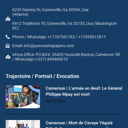
6235 Sammy Dr, Gainesville, Ga 30506, Usa
(Atlanta)
6912 Traditions Trl, Gainesville, Va 20155, Usa (Washington
DC)
Phone / WhatsApp: +17707561762 / +17035012817
Email: info@panoramapapers.com
Africa Office: PO BOX. 35435 Yaoundé-Bastos, Cameroon Tél.
/ WhatsApp (+237) 699460010
Trajectoire / Portrait / Evocation
Cameroun | L’armée en deuil: Le Général
Philippe Mpay est mort
09/05/2026
Cameroun | Mort de Cavaye Yéguié