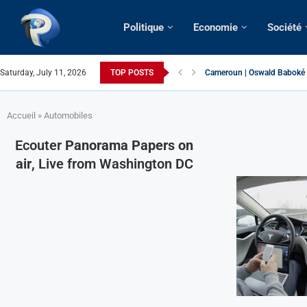
Politique
Economie
Société
Cameroun | Oswald Baboké | 
Saturday, July 11, 2026
TOP POSTS
France | Gangsterisme diplom
URGENT > Cameroun | Expuls
États-Unis | Une infirmière 
Exclusif > Cameroun | Révisi
Cameroun | Liberté d’expres
Cameroun | Crise post-électo
Cameroun | Succession dyna
Cameroun | Affaire Maduro: De
Accueil
»
Automobiles
Ecouter
Panorama Papers on
air
, Live from Washington DC