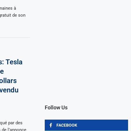
maines à
gratuit de son
s: Tesla
le
ollars
à vendu
Follow Us
qué par des
FACEBOOK
s de l’annonce