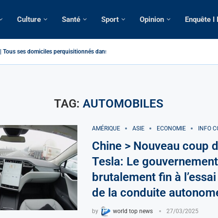
Culture
Santé
Sport
Opinion
Enquête I
Tous ses domiciles perquisitionnés dans le...
atique: La saisie par Paris d’une cargaison destinée...
é de France: Longue Longue attendu par...
camerounaise tuée par la chute d’un arbre...
on constitutionnelle: Un vice-président aux pouvoirs étendus...
sion: Le commissaire Vicent de Paul Meva aurait...
rale: Incertitudes sur le cas Anicet Ekane.
stique: Franck Emmanuel Biya nouveau vice-président dans les...
s intellectuels appellent à la libération du...
TAG:
AUTOMOBILES
AMÉRIQUE
ASIE
ECONOMIE
INFO C
Chine > Nouveau coup d
Tesla: Le gouvernemen
brutalement fin à l’essai
de la conduite autonom
by
world top news
27/03/2025