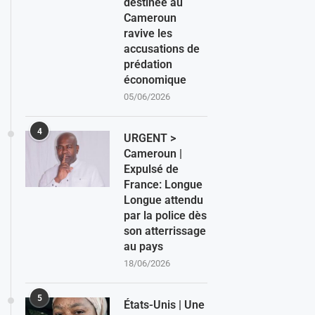
destinée au
Cameroun
ravive les
accusations de
prédation
économique
05/06/2026
4
URGENT >
Cameroun |
Expulsé de
France: Longue
Longue attendu
par la police dès
son atterrissage
au pays
18/06/2026
5
États-Unis | Une