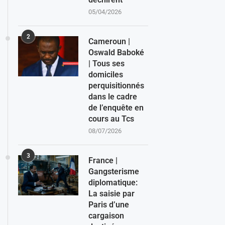
05/04/2026
2
Cameroun |
Oswald Baboké
| Tous ses
domiciles
perquisitionnés
dans le cadre
de l’enquête en
cours au Tcs
08/07/2026
3
France |
Gangsterisme
diplomatique:
La saisie par
Paris d’une
cargaison