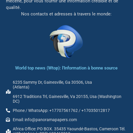
mé
cène, pour vous fournir une information crédible et de
qualité.
Nos contacts et adresses à travers le monde:
World top news (Wtop): l'Information à bonne source
6235 Sammy Dr, Gainesville, Ga 30506, Usa
(Atlanta)
6912 Traditions Trl, Gainesville, Va 20155, Usa (Washington
DC)
Phone / WhatsApp: +17707561762 / +17035012817
Email: info@panoramapapers.com
Africa Office: PO BOX. 35435 Yaoundé-Bastos, Cameroon Tél.