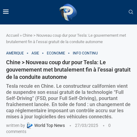
Accueil
»
Chine > Nouveau coup dur pour Tesla: Le gouvernement met
brutalement fin à l’essai gratuit de la conduite autonome
AMÉRIQUE
ASIE
ECONOMIE
INFO CONTINU
Chine > Nouveau coup dur pour Tesla: Le
gouvernement met brutalement fin à l’essai gratuit
de la conduite autonome
Tesla recule en Chine. Le constructeur californien vient
de suspendre son essai gratuit de la technologie “Full
Self-Driving” (FSD, pour Full Self-Driving), pourtant
fraîchement lancée. En toile de fond : un changement de
cap réglementaire imposant un contrôle accru sur les
mises à jour logicielles des véhicules connectés.
written by
World Top News
27/03/2025
0
comments