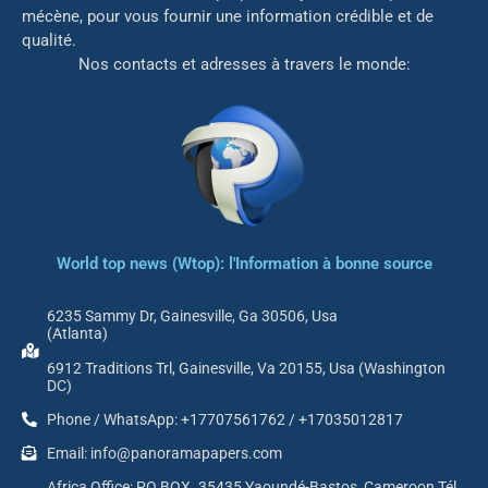
mé
cène, pour vous fournir une information crédible et de
qualité.
Nos contacts et adresses à travers le monde:
World top news (Wtop): l'Information à bonne source
6235 Sammy Dr, Gainesville, Ga 30506, Usa
(Atlanta)
6912 Traditions Trl, Gainesville, Va 20155, Usa (Washington
DC)
Phone / WhatsApp: +17707561762 / +17035012817
Email: info@panoramapapers.com
Africa Office: PO BOX. 35435 Yaoundé-Bastos, Cameroon Tél.