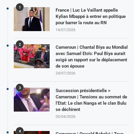
1
France | Luc Le Vaillant appelle
Kylian Mbappé à entrer en politique
pour barrer la route au RN
14/07/2026
2
Cameroun | Chantal Biya au Mondial
avec Samuel Eto’o: Paul Biya aurait
exigé un rapport sur le déplacement
de son épouse
24/07/2026
3
Succession présidentielle >
Cameroun | Tensions au sommet de
l’Etat: Le clan Nanga et le clan Bulu
se déchirent
05/04/2026
4
Cameroun | Oswald Baboké | Tous