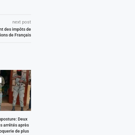
next post
nt des impôts de
lions de Français
mposture: Deux
s arrêtés après
oquerie de plus