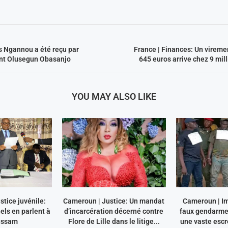
s Ngannou a été reçu par
France | Finances: Un vireme
ent Olusegun Obasanjo
645 euros arrive chez 9 mil
YOU MAY ALSO LIKE
tice juvénile:
Cameroun | Justice: Un mandat
Cameroun | I
els en parlent à
d’incarcération décerné contre
faux gendarme
ussam
Flore de Lille dans le litige...
une vaste escr