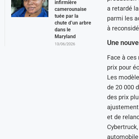
infirmière
a retardé la
camerounaise
tuée par la
parmi les a
chute d’un arbre
à reconsidér
dans le
Maryland
Une nouvel
13/06/2026
Face à ces 
prix pour é
Les modèle
de 20 000 do
des prix plu
ajustements
et de relan
Cybertruck,
automobile 