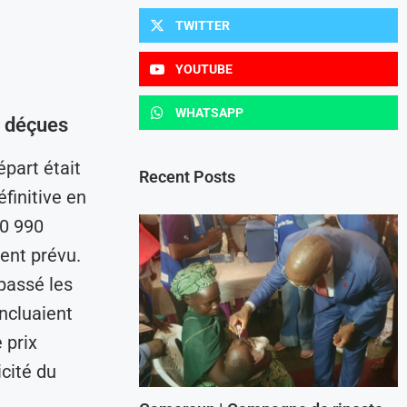
TWITTER
YOUTUBE
WHATSAPP
s déçues
épart était
Recent Posts
finitive en
60 990
ment prévu.
épassé les
ncluaient
 prix
icité du