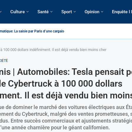
Culture
Santé
Sport
Opinion
Enquête I
atique: La saisie par Paris d’une cargaison destinée...
é de France: Longue Longue attendu par...
camerounaise tuée par la chute d’un arbre...
on constitutionnelle: Un vice-président aux pouvoirs étendus...
sion: Le commissaire Vicent de Paul Meva aurait...
rale: Incertitudes sur le cas Anicet Ekane.
stique: Franck Emmanuel Biya nouveau vice-président dans les...
s intellectuels appellent à la libération du...
à 100 000 dollars indéfiniment. Il est déjà vendu bien moins cher
IÉTÉ
nis | Automobiles: Tesla pensait 
le Cybertruck à 100 000 dollars
iment. Il est déjà vendu bien moin
ue de dominer le marché des voitures électriques aux Ét
ement du Cybertruck, malgré des ventes prometteuses, 
ndus. Entre succès commerciaux et ajustements stratégi
’une année charnière pour le géant californien.