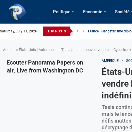
Politique
Economie
Société
Saturday, July 11, 2026
TOP POSTS
France | Gangsterisme diplom
URGENT > Cameroun | Expuls
États-Unis | Une infirmière 
Exclusif > Cameroun | Révisi
Cameroun | Liberté d’expres
Cameroun | Crise post-électo
Cameroun | Succession dyna
Cameroun | Affaire Maduro: De
Accueil
»
États-Unis | Automobiles: Tesla pensait pouvoir vendre le Cybertruck 
AMÉRIQUE
SOC
Ecouter
Panorama Papers on
États-U
air
, Live from Washington DC
vendre 
indéfin
Tesla contin
mais le lanc
défis inatte
décryptage d