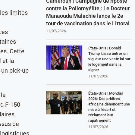
Cameroun | Campagne de riposte
contre la Poliomyélite : Le Docteur
les limites
Manaouda Malachie lance le 2e
tour de vaccination dans le Littoral
ces
11/07/2026
rtaines
États-Unis | Donald
es. Cette
Trump laisse entrer en
vigueur une vaste loi sur
 et la
le logement sans la
 un pick-up
signer
11/07/2026
États-Unis | Mondial
 la
2026: Des arbitres
rd F-150
africains dénoncent une
mise à l’écart et
aires,
réclament leur
rapatriement
essus de
11/07/2026
logistiques,