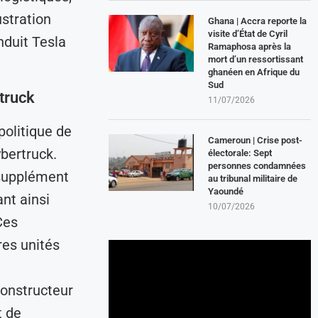
ustration
Ghana | Accra reporte la
visite d’État de Cyril
nduit Tesla
Ramaphosa après la
mort d’un ressortissant
ghanéen en Afrique du
Sud
truck
11/07/2026
politique de
Cameroun | Crise post-
ybertruck.
électorale: Sept
personnes condamnées
supplément
au tribunal militaire de
Yaoundé
ant ainsi
10/07/2026
Ces
res unités
u
constructeur
t de