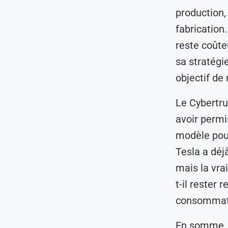
production,
fabrication.
reste coûteu
sa stratégi
objectif de
Le Cybertru
avoir permis
modèle pour
Tesla a déj
mais la vra
t-il rester 
consommat
En somme, b