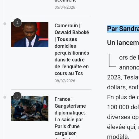
05/04/2026
2
Cameroun |
Par Sandr
Oswald Baboké
| Tous ses
Un lanceme
domiciles
L
perquisitionnés
ors de 
dans le cadre
annoncé
de l’enquête en
cours au Tcs
2023, Tesla
08/07/2026
dollars, soi
En plus de 
3
France |
Gangsterisme
100 000 dol
diplomatique:
diverses op
La saisie par
élevée qui, 
Paris d’une
cargaison
modèle.