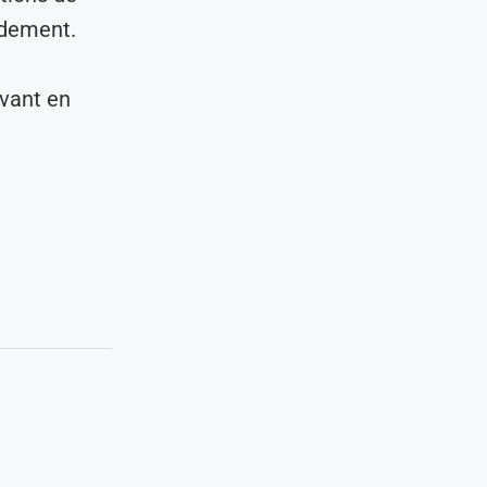
pidement.
ovant en