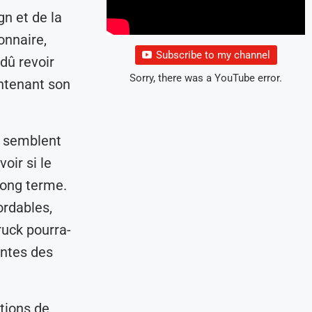
n et de la
onnaire,
Subscribe to my channel
 dû revoir
Sorry, there was a YouTube error.
intenant son
s semblent
oir si le
long terme.
ordables,
ruck pourra-
entes des
tions de