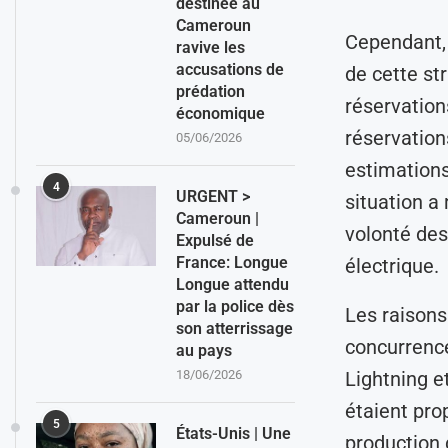
destinée au
Cameroun
Cependant, 
ravive les
accusations de
de cette st
prédation
réservation
économique
réservation
05/06/2026
estimations
4
URGENT >
situation a
Cameroun |
volonté des
Expulsé de
France: Longue
électrique.
Longue attendu
par la police dès
Les raisons
son atterrissage
concurrence
au pays
Lightning e
18/06/2026
étaient pro
5
États-Unis | Une
production 