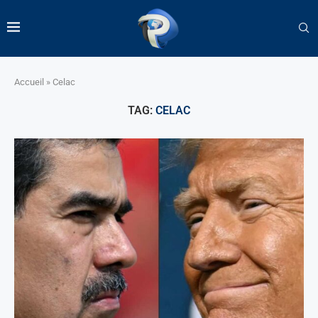
Accueil
»
Celac
TAG:
CELAC