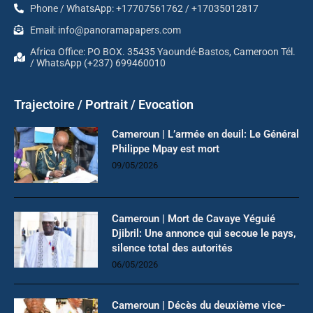
Phone / WhatsApp: +17707561762 / +17035012817
Email: info@panoramapapers.com
Africa Office: PO BOX. 35435 Yaoundé-Bastos, Cameroon Tél.
/ WhatsApp (+237) 699460010
Trajectoire / Portrait / Evocation
Cameroun | L’armée en deuil: Le Général
Philippe Mpay est mort
09/05/2026
Cameroun | Mort de Cavaye Yéguié
Djibril: Une annonce qui secoue le pays,
silence total des autorités
06/05/2026
Cameroun | Décès du deuxième vice-