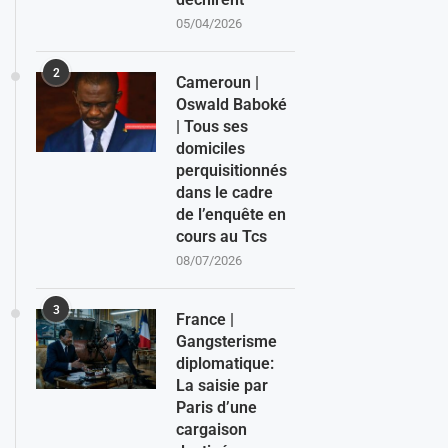
05/04/2026
2
Cameroun |
Oswald Baboké
| Tous ses
domiciles
perquisitionnés
dans le cadre
de l’enquête en
cours au Tcs
08/07/2026
3
France |
Gangsterisme
diplomatique:
La saisie par
Paris d’une
cargaison