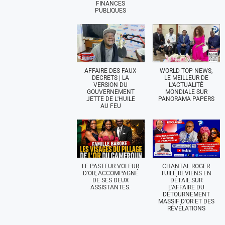
FINANCES
PUBLIQUES
AFFAIRE DES FAUX
WORLD TOP NEWS,
DECRETS | LA
LE MEILLEUR DE
VERSION DU
L'ACTUALITÉ
GOUVERNEMENT
MONDIALE SUR
JETTE DE L'HUILE
PANORAMA PAPERS
AU FEU
LE PASTEUR VOLEUR
CHANTAL ROGER
D'OR, ACCOMPAGNÉ
TUILÉ REVIENS EN
DE SES DEUX
DÉTAIL SUR
ASSISTANTES.
L'AFFAIRE DU
DÉTOURNEMENT
MASSIF D'OR ET DES
RÉVÉLATIONS