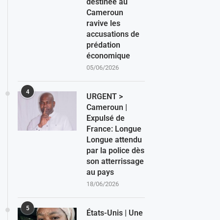
destinée au
Cameroun
ravive les
accusations de
prédation
économique
05/06/2026
4
URGENT >
Cameroun |
Expulsé de
France: Longue
Longue attendu
par la police dès
son atterrissage
au pays
18/06/2026
5
États-Unis | Une