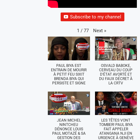
Subscribe to my channel
Next
»
1
/
77
PAUL BIYA EST
OSVALD BABOKE,
ENTRAIN DE MOURIR
CERVEAU DU COUP
À PETIT FEU SIXIT
D'ÉTAT AVORTÉ ET
BRENDA BIYA QUI
DU FAUX DÉCRET À
PERSISTE ET SIGNE
LA CRTV
JEAN MICHEL
LES TÊTES VONT
NINTCHEU
TOMBER! PAUL BIYA
DÉNONCE LOUIS
FAIT APPELER
PAUL MOTAZÉ & SA
ATANGANA NJI EN
GESTION DES
URGENCE À GENÈVE