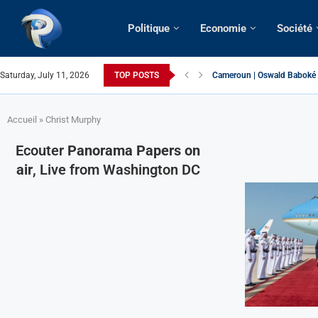
Politique
Economie
Société
Saturday, July 11, 2026
TOP POSTS
France | Gangsterisme diplom
URGENT > Cameroun | Expuls
États-Unis | Une infirmière 
Exclusif > Cameroun | Révisi
Cameroun | Liberté d’expres
Cameroun | Crise post-électo
Cameroun | Succession dyna
Cameroun | Affaire Maduro: De
Accueil
»
Christ Murphy
Ecouter
Panorama Papers on
air
, Live from Washington DC