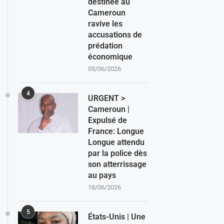
destinée au
Cameroun
ravive les
accusations de
prédation
économique
05/06/2026
4
URGENT >
Cameroun |
Expulsé de
France: Longue
Longue attendu
par la police dès
son atterrissage
au pays
18/06/2026
5
États-Unis | Une