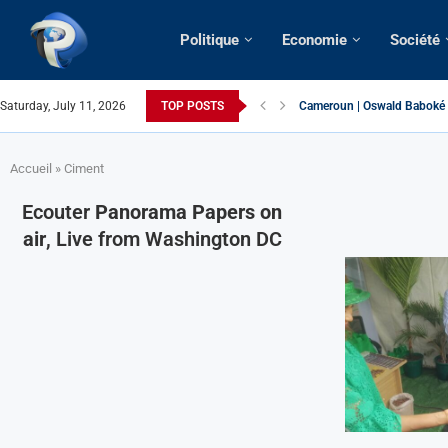
Politique
Economie
Société
Saturday, July 11, 2026
TOP POSTS
Cameroun | Oswald Baboké | 
France | Gangsterisme diplom
URGENT > Cameroun | Expuls
États-Unis | Une infirmière 
Exclusif > Cameroun | Révisi
Cameroun | Liberté d’expres
Cameroun | Crise post-électo
Cameroun | Succession dyna
Cameroun | Affaire Maduro: De
Accueil
»
Ciment
Ecouter
Panorama Papers on
air
, Live from Washington DC