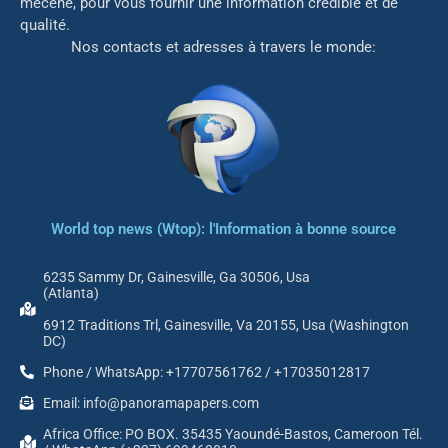
mé
cène, pour vous fournir une information crédible et de
qualité.
Nos contacts et adresses à travers le monde:
World top news (Wtop): l'Information à bonne source
6235 Sammy Dr, Gainesville, Ga 30506, Usa
(Atlanta)
6912 Traditions Trl, Gainesville, Va 20155, Usa (Washington
DC)
Phone / WhatsApp: +17707561762 / +17035012817
Email: info@panoramapapers.com
Africa Office: PO BOX. 35435 Yaoundé-Bastos, Cameroon Tél.