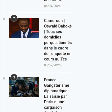
05/04/2026
2
Cameroun |
Oswald Baboké
| Tous ses
domiciles
perquisitionnés
dans le cadre
de l’enquête en
cours au Tcs
08/07/2026
3
France |
Gangsterisme
diplomatique:
La saisie par
Paris d’une
cargaison