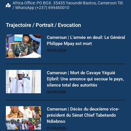
Africa Office: PO BOX. 35435 Yaoundé-Bastos, Cameroon Tél.
/ WhatsApp (+237) 699460010
Trajectoire / Portrait / Evocation
Cameroun | L’armée en deuil: Le Général
Philippe Mpay est mort
09/05/2026
Cameroun | Mort de Cavaye Yéguié
Djibril: Une annonce qui secoue le pays,
silence total des autorités
06/05/2026
Cameroun | Décès du deuxième vice-
président du Sénat Chief Tabetando
Ndiebnso
21/04/2026